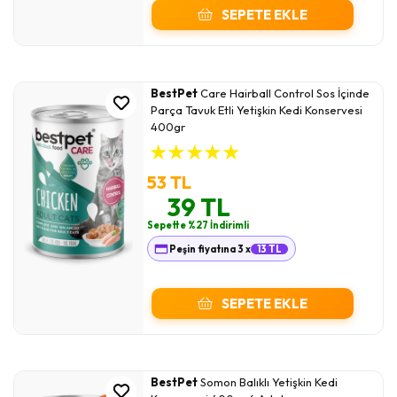
SEPETE EKLE
BestPet
Care Hairball Control Sos İçinde
Parça Tavuk Etli Yetişkin Kedi Konservesi
400gr
★
★
★
★
★
53 TL
39 TL
Sepette %27 İndirimli
Peşin fiyatına 3 x
13 TL
SEPETE EKLE
BestPet
Somon Balıklı Yetişkin Kedi