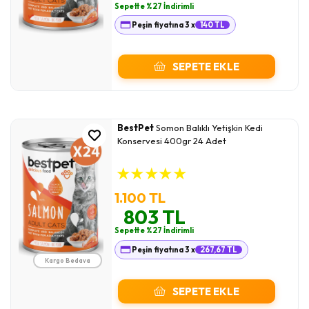
Sepette %27 İndirimli
Peşin fiyatına 3 x
140 TL
SEPETE EKLE
BestPet
Somon Balıklı Yetişkin Kedi
Konservesi 400gr 24 Adet
★
★
★
★
★
1.100 TL
803 TL
Sepette %27 İndirimli
Peşin fiyatına 3 x
267,67 TL
Kargo Bedava
SEPETE EKLE