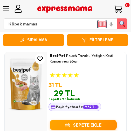
0
Bestpet Kedi Konserve Maması
SIRALAMA
FILTRELEME
BestPet
Pouch Tavuklu Yetişkin Kedi
Konservesi 85gr
★
★
★
★
★
31 TL
29 TL
Sepette %5 İndirimli
Peşin fiyatına 3 x
9,67 TL
SEPETE EKLE