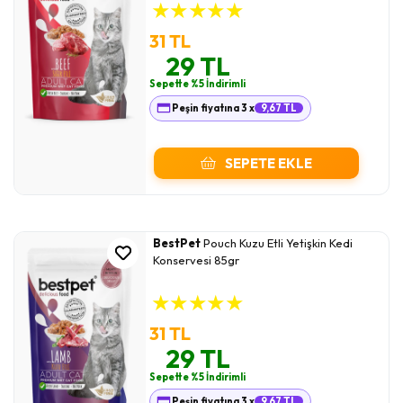
★
★
★
★
★
31 TL
29 TL
Sepette %5 İndirimli
Peşin fiyatına 3 x
9,67 TL
SEPETE EKLE
BestPet
Pouch Kuzu Etli Yetişkin Kedi
Konservesi 85gr
★
★
★
★
★
31 TL
29 TL
Sepette %5 İndirimli
Peşin fiyatına 3 x
9,67 TL