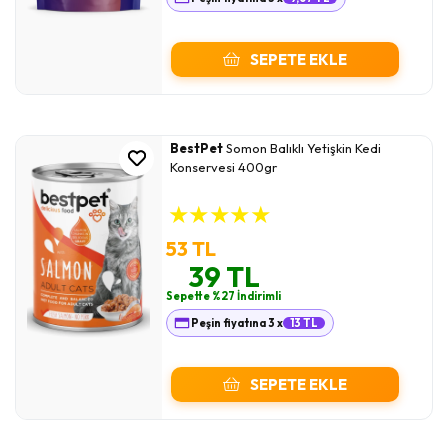
SEPETE EKLE
BestPet
Somon Balıklı Yetişkin Kedi
Konservesi 400gr
★
★
★
★
★
53 TL
39 TL
Sepette %27 İndirimli
Peşin fiyatına 3 x
13 TL
SEPETE EKLE