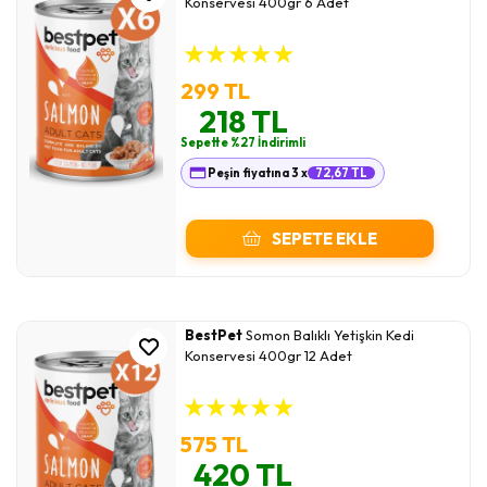
Konservesi 400gr 6 Adet
★
★
★
★
★
299 TL
218 TL
Sepette %27 İndirimli
Peşin fiyatına 3 x
72,67 TL
SEPETE EKLE
BestPet
Somon Balıklı Yetişkin Kedi
Konservesi 400gr 12 Adet
★
★
★
★
★
575 TL
420 TL