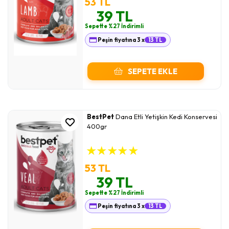
53 TL
39 TL
Sepette %27 İndirimli
Peşin fiyatına 3 x
13 TL
SEPETE EKLE
BestPet
Dana Etli Yetişkin Kedi Konservesi
400gr
★
★
★
★
★
53 TL
39 TL
Sepette %27 İndirimli
Peşin fiyatına 3 x
13 TL