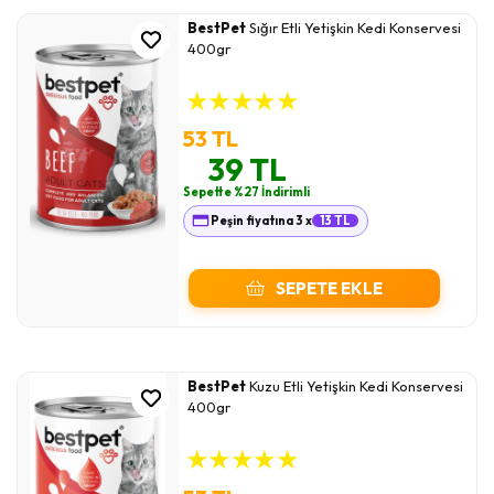
BestPet
Sığır Etli Yetişkin Kedi Konservesi
400gr
★
★
★
★
★
53 TL
39 TL
Sepette %27 İndirimli
Peşin fiyatına 3 x
13 TL
SEPETE EKLE
BestPet
Kuzu Etli Yetişkin Kedi Konservesi
400gr
★
★
★
★
★