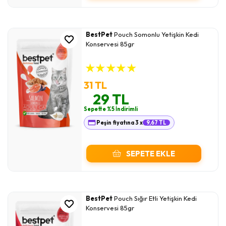
BestPet
Pouch Somonlu Yetişkin Kedi
Konservesi 85gr
★
★
★
★
★
31 TL
29 TL
Sepette %5 İndirimli
Peşin fiyatına 3 x
9,67 TL
SEPETE EKLE
BestPet
Pouch Sığır Etli Yetişkin Kedi
Konservesi 85gr