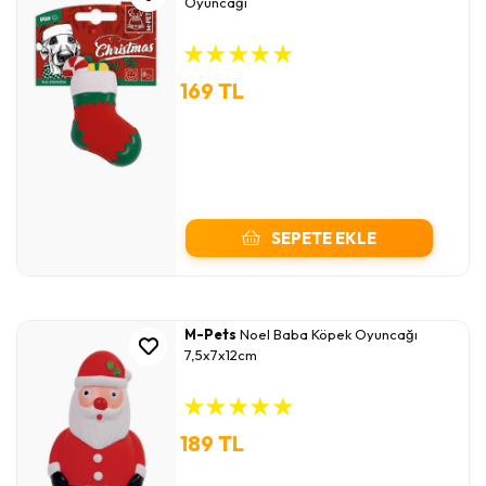
Oyuncağı
★
★
★
★
★
169 TL
SEPETE EKLE
M-Pets
Noel Baba Köpek Oyuncağı
7,5x7x12cm
★
★
★
★
★
189 TL