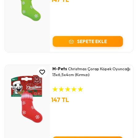
SEPETE EKLE
M-Pets
Christmas Çorap Köpek Oyuncağı
13x6,5x4cm (Kırmızı)
★
★
★
★
★
147 TL