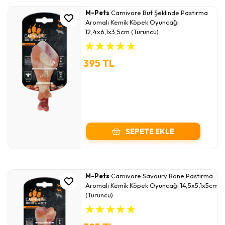
M-Pets
Carnivore But Şeklinde Pastırma
Aromalı Kemik Köpek Oyuncağı
12,4x6,1x3,5cm (Turuncu)
★
★
★
★
★
395 TL
SEPETE EKLE
M-Pets
Carnivore Savoury Bone Pastırma
Aromalı Kemik Köpek Oyuncağı 14,5x5,1x5cm
(Turuncu)
★
★
★
★
★