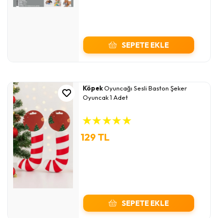
SEPETE EKLE
Köpek
Oyuncağı Sesli Baston Şeker
Oyuncak 1 Adet
★
★
★
★
★
129 TL
SEPETE EKLE