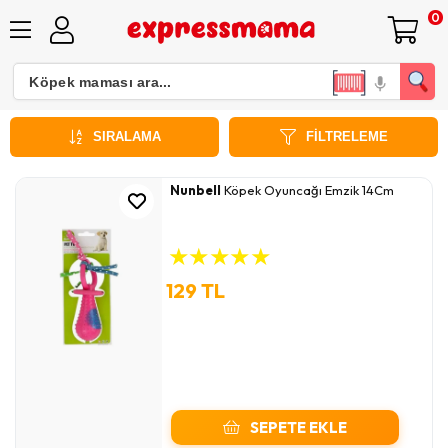
0
Plastik
SIRALAMA
FILTRELEME
Nunbell
Köpek Oyuncağı Emzik 14Cm
★
★
★
★
★
129 TL
SEPETE EKLE