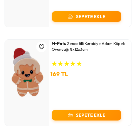
SEPETE EKLE
M-Pets
Zencefilli Kurabiye Adam Köpek
Oyuncağı 8x12x3cm
★
★
★
★
★
169 TL
SEPETE EKLE