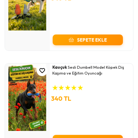
SEPETE EKLE
Kauçuk
Sesli Dumbell Model Köpek Diş
Kaşıma ve Eğitim Oyuncağı
★
★
★
★
★
340 TL