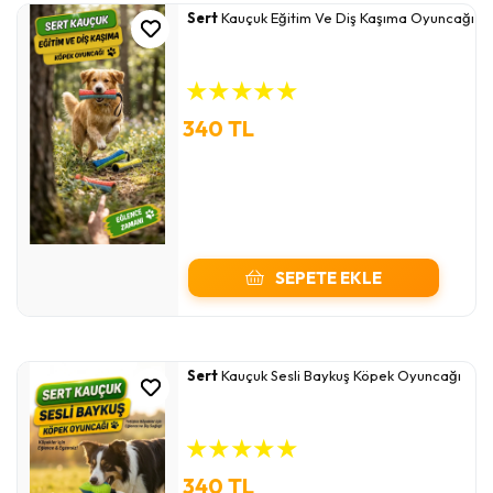
Sert
Kauçuk Eğitim Ve Diş Kaşıma Oyuncağı
★
★
★
★
★
340 TL
SEPETE EKLE
Sert
Kauçuk Sesli Baykuş Köpek Oyuncağı
★
★
★
★
★
340 TL