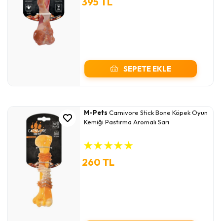
395 TL
SEPETE EKLE
M-Pets
Carnivore Stick Bone Köpek Oyun
Kemiği Pastırma Aromalı Sarı
★
★
★
★
★
260 TL