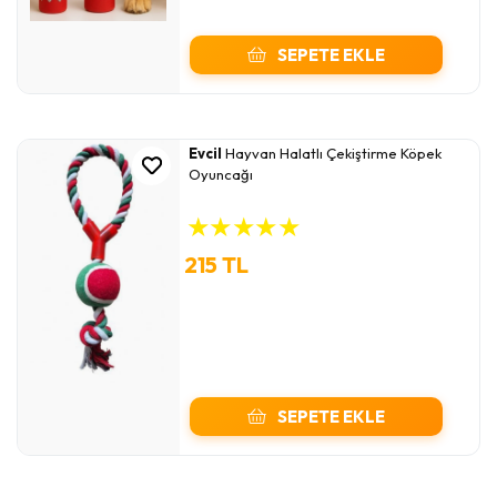
SEPETE EKLE
Evcil
Hayvan Halatlı Çekiştirme Köpek
Oyuncağı
★
★
★
★
★
215 TL
SEPETE EKLE