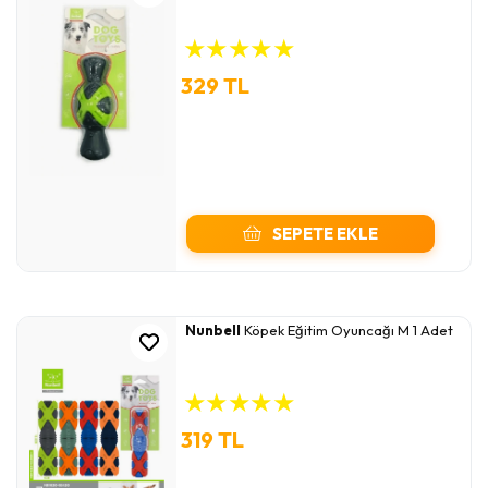
★
★
★
★
★
329 TL
SEPETE EKLE
Nunbell
Köpek Eğitim Oyuncağı M 1 Adet
★
★
★
★
★
319 TL