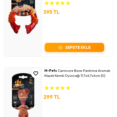
★
★
★
★
★
395 TL
SEPETE EKLE
M-Pets
Carnivore Bone Pastırma Aromalı
Köpek Kemik Oyuncağı 11,7x4,7x4cm [S]
★
★
★
★
★
299 TL