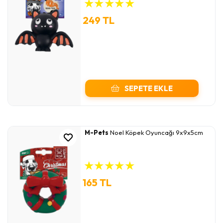
★
★
★
★
★
249 TL
SEPETE EKLE
M-Pets
Noel Köpek Oyuncağı 9x9x5cm
★
★
★
★
★
165 TL