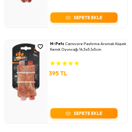
SEPETE EKLE
M-Pets
Carnivore Pastırma Aromalı Köpek
Kemik Oyuncağı 14,5x5,1x5cm
★
★
★
★
★
395 TL
SEPETE EKLE