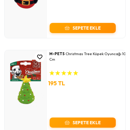
SEPETE EKLE
M-PETS
Christmas Tree Köpek Oyuncağı 10
Cm
★
★
★
★
★
195 TL
SEPETE EKLE