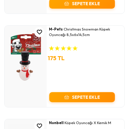
SEPETE EKLE
M-Pets
Christmas Snowman Köpek
Oyuncağı 8,5x6x14,5cm
★
★
★
★
★
175 TL
SEPETE EKLE
Nunbell
Köpek Oyuncağı X Kemik M