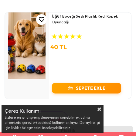
Uğur
Böceği Sesli Plastik Kedi Köpek
Oyuncağı
★
★
★
★
★
40 TL
SEPETE EKLE
Çerez Kullanımı
Sizlere en iyi alışveriş deneyimini sunabilmek adına
Sürpriz Fırsatları Gör 🎁
sitemizde çerezler(cookies) kullanmaktayız. Detaylı bilgi
için Kvkk sözleşmesini inceleyebilirsiniz.
Plastik