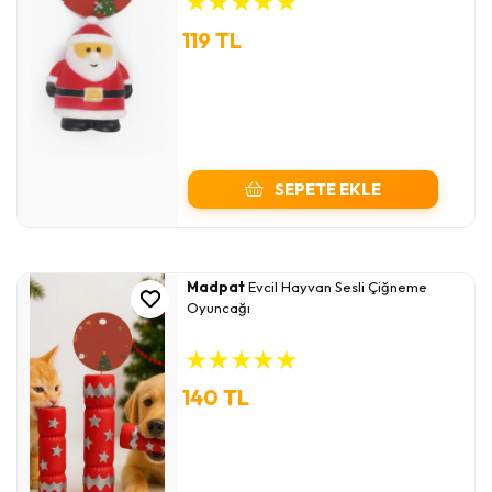
★
★
★
★
★
119 TL
SEPETE EKLE
Madpat
Evcil Hayvan Sesli Çiğneme
Oyuncağı
★
★
★
★
★
140 TL