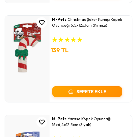
M-Pets
Christmas Şeker Kamışı Köpek
Oyuncağı 6,5x12x3cm (Kırmızı)
★
★
★
★
★
139 TL
SEPETE EKLE
M-Pets
Yarasa Köpek Oyuncağı
16x6,4x12,5cm (Siyah)