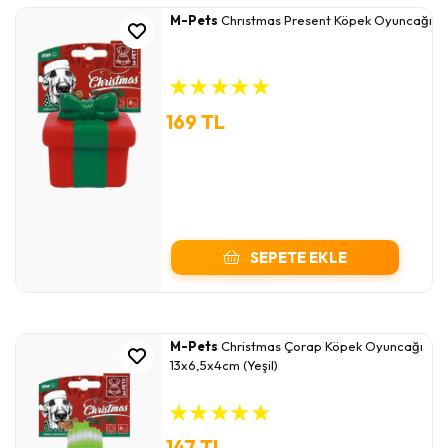
M-Pets
Chrıstmas Present Köpek Oyuncağı
★
★
★
★
★
169 TL
SEPETE EKLE
M-Pets
Christmas Çorap Köpek Oyuncağı
13x6,5x4cm (Yeşil)
★
★
★
★
★
147 TL