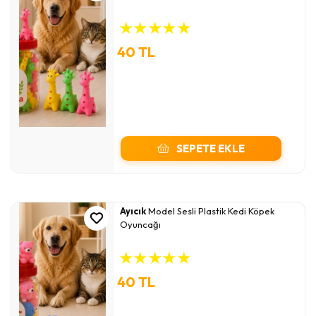
★
★
★
★
★
40 TL
SEPETE EKLE
Ayıcık
Model Sesli Plastik Kedi Köpek
Oyuncağı
★
★
★
★
★
40 TL