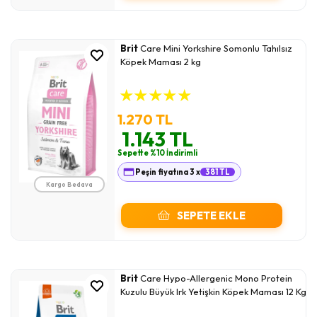
Brit
Care Mini Yorkshire Somonlu Tahılsız
Köpek Maması 2 kg
★
★
★
★
★
1.270 TL
1.143 TL
Sepette %10 İndirimli
Peşin fiyatına 3 x
381 TL
Kargo Bedava
SEPETE EKLE
Brit
Care Hypo-Allergenic Mono Protein
Kuzulu Büyük Irk Yetişkin Köpek Maması 12 Kg