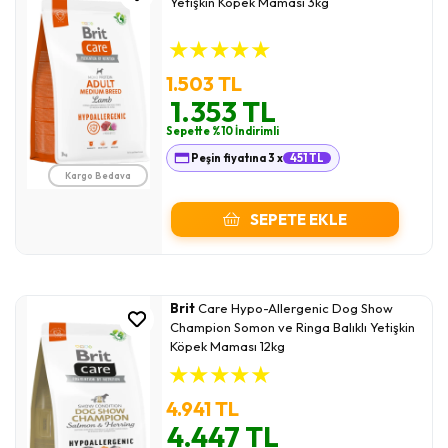
Yetişkin Köpek Maması 3kg
★
★
★
★
★
1.503 TL
1.353 TL
Sepette %10 İndirimli
Peşin fiyatına 3 x
451 TL
Kargo Bedava
SEPETE EKLE
Brit
Care Hypo-Allergenic Dog Show
Champion Somon ve Ringa Balıklı Yetişkin
Köpek Maması 12kg
★
★
★
★
★
4.941 TL
4.447 TL