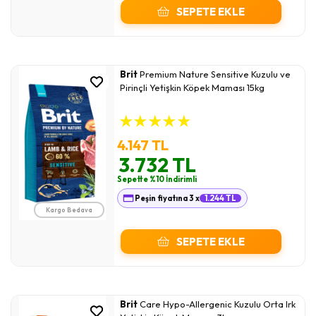
SEPETE EKLE
Brit
Premium Nature Sensitive Kuzulu ve
Pirinçli Yetişkin Köpek Maması 15kg
★
★
★
★
★
4.147 TL
3.732 TL
Sepette %10 İndirimli
Peşin fiyatına 3 x
1.244 TL
Kargo Bedava
SEPETE EKLE
Brit
Care Hypo-Allergenic Kuzulu Orta Irk