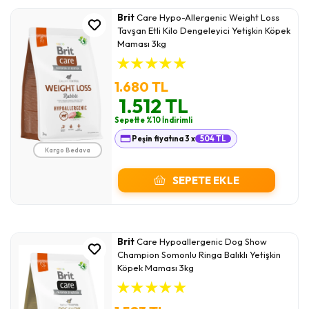
Brit
Care Hypo-Allergenic Weight Loss
Tavşan Etli Kilo Dengeleyici Yetişkin Köpek
Maması 3kg
★
★
★
★
★
1.680 TL
1.512 TL
Sepette %10 İndirimli
Peşin fiyatına 3 x
504 TL
Kargo Bedava
SEPETE EKLE
Brit
Care Hypoallergenic Dog Show
Champion Somonlu Ringa Balıklı Yetişkin
Köpek Maması 3kg
★
★
★
★
★