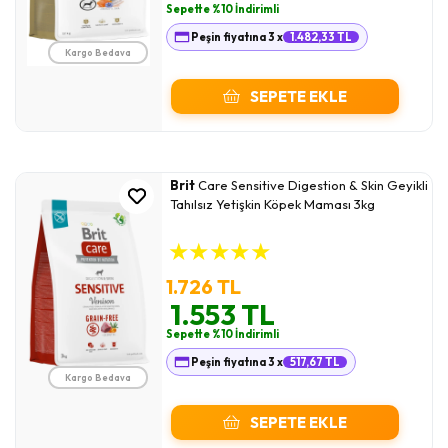
Sepette %10 İndirimli
Peşin fiyatına 3 x
1.482,33 TL
Kargo Bedava
SEPETE EKLE
Brit
Care Sensitive Digestion & Skin Geyikli
Tahılsız Yetişkin Köpek Maması 3kg
★
★
★
★
★
1.726 TL
1.553 TL
Sepette %10 İndirimli
Peşin fiyatına 3 x
517,67 TL
Kargo Bedava
SEPETE EKLE