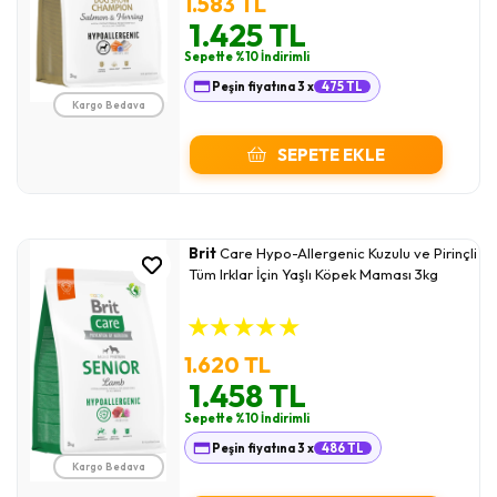
1.583 TL
1.425 TL
Sepette %10 İndirimli
Peşin fiyatına 3 x
475 TL
Kargo Bedava
SEPETE EKLE
Brit
Care Hypo-Allergenic Kuzulu ve Pirinçli
Tüm Irklar İçin Yaşlı Köpek Maması 3kg
★
★
★
★
★
1.620 TL
1.458 TL
Sepette %10 İndirimli
Peşin fiyatına 3 x
486 TL
Kargo Bedava