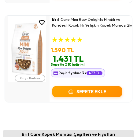
Brit
Care Mini Raw Delights Hindili ve
Karidesli Küçük Irk Yetişkin Köpek Maması 2kg
★
★
★
★
★
1.590 TL
1.431 TL
Sepette %10 İndirimli
Peşin fiyatına 3 x
477 TL
Kargo Bedava
SEPETE EKLE
Brit Care Köpek Maması Çeşitleri ve Fiyatları