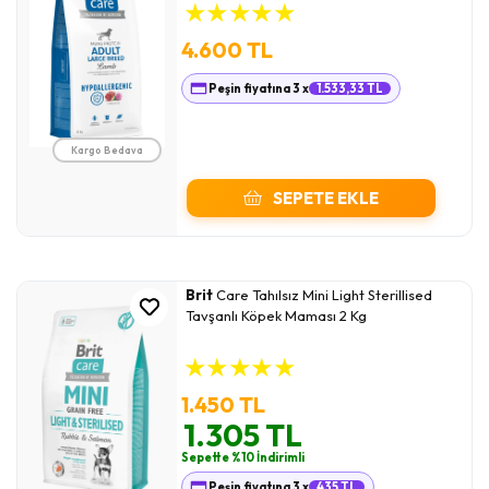
★
★
★
★
★
4.600 TL
Peşin fiyatına 3 x
1.533,33 TL
Kargo Bedava
SEPETE EKLE
Brit
Care Tahılsız Mini Light Sterillised
Tavşanlı Köpek Maması 2 Kg
★
★
★
★
★
1.450 TL
1.305 TL
Sepette %10 İndirimli
Peşin fiyatına 3 x
435 TL