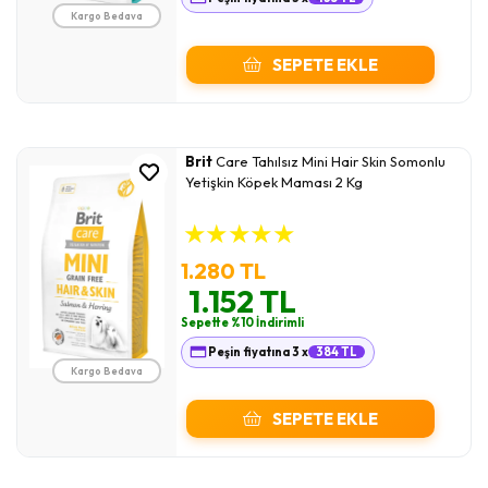
Kargo Bedava
SEPETE EKLE
Brit
Care Tahılsız Mini Hair Skin Somonlu
Yetişkin Köpek Maması 2 Kg
★
★
★
★
★
1.280 TL
1.152 TL
Sepette %10 İndirimli
Peşin fiyatına 3 x
384 TL
Kargo Bedava
SEPETE EKLE