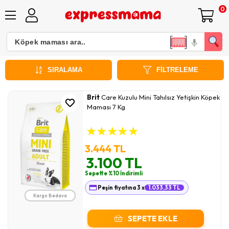
0
Brit Care Köpek Maması Çeşitleri ve Fiyatları
SIRALAMA
FILTRELEME
Brit
Care Kuzulu Mini Tahılsız Yetişkin Köpek
Maması 7 Kg
★
★
★
★
★
3.444 TL
3.100 TL
Sepette %10 İndirimli
Peşin fiyatına 3 x
1.033,33 TL
Kargo Bedava
SEPETE EKLE