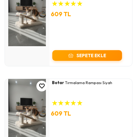
★
★
★
★
★
609 TL
SEPETE EKLE
Botar
Tırmalama Rampası Siyah
★
★
★
★
★
609 TL