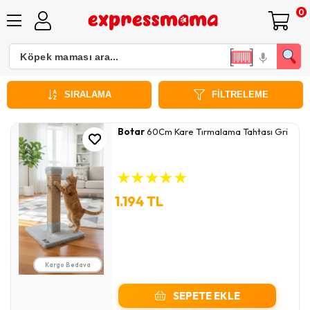
0
Kedi Tırmalama Tahtası
SIRALAMA
FILTRELEME
Botar
60Cm Kare Tırmalama Tahtası Gri
★
★
★
★
★
1.194 TL
Kargo Bedava
SEPETE EKLE