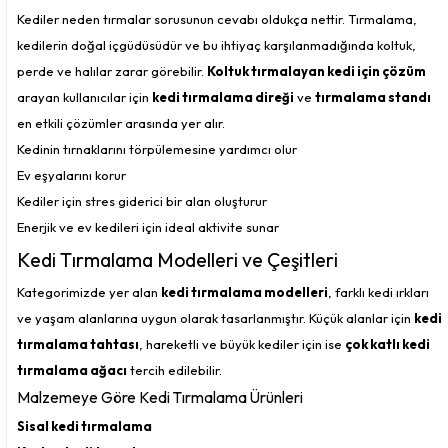
Kediler neden tırmalar sorusunun cevabı oldukça nettir. Tırmalama,
kedilerin doğal içgüdüsüdür ve bu ihtiyaç karşılanmadığında koltuk,
perde ve halılar zarar görebilir.
Koltuk tırmalayan kedi için çözüm
arayan kullanıcılar için
kedi tırmalama direği
ve
tırmalama standı
en etkili çözümler arasında yer alır.
Kedinin tırnaklarını törpülemesine yardımcı olur
Ev eşyalarını korur
Kediler için stres giderici bir alan oluşturur
Enerjik ve ev kedileri için ideal aktivite sunar
Kedi Tırmalama Modelleri ve Çeşitleri
Kategorimizde yer alan
kedi tırmalama modelleri
, farklı kedi ırkları
ve yaşam alanlarına uygun olarak tasarlanmıştır. Küçük alanlar için
kedi
tırmalama tahtası
, hareketli ve büyük kediler için ise
çok katlı kedi
tırmalama ağacı
tercih edilebilir.
Malzemeye Göre Kedi Tırmalama Ürünleri
Sisal kedi tırmalama