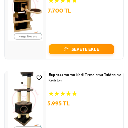
★
★
★
★
★
7.700 TL
Kargo Bedava
SEPETE EKLE
Expressmama
Kedi Tırmalama Tahtası ve
Kedi Evi
★
★
★
★
★
5.995 TL