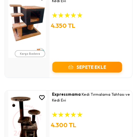
Kedi Evi
★
★
★
★
★
4.350 TL
Kargo Bedava
SEPETE EKLE
Expressmama
Kedi Tırmalama Tahtası ve
Kedi Evi
★
★
★
★
★
4.300 TL