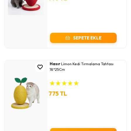
SEPETE EKLE
Hasır
Limon Kedi Tırmalama Tahtası
18*25Cm
★
★
★
★
★
775 TL