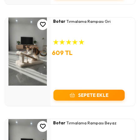
Botar
Tırmalama Rampası Gri
★
★
★
★
★
609 TL
SEPETE EKLE
Botar
Tırmalama Rampası Beyaz