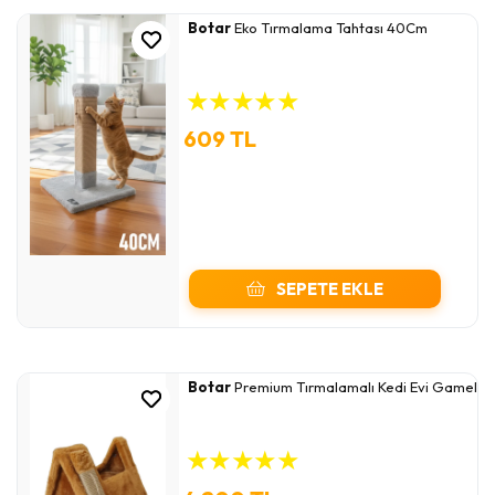
Botar
Eko Tırmalama Tahtası 40Cm
★
★
★
★
★
609 TL
SEPETE EKLE
Botar
Premium Tırmalamalı Kedi Evi Gamel
★
★
★
★
★