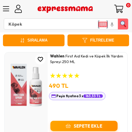
0
Kedi İlk Yardım Spreyi
SIRALAMA
FILTRELEME
Wahlen
First Aid Kedi ve Köpek İlk Yardım
Spreyi 250 ML
★
★
★
★
★
490 TL
Peşin fiyatına 3 x
163,33 TL
SEPETE EKLE