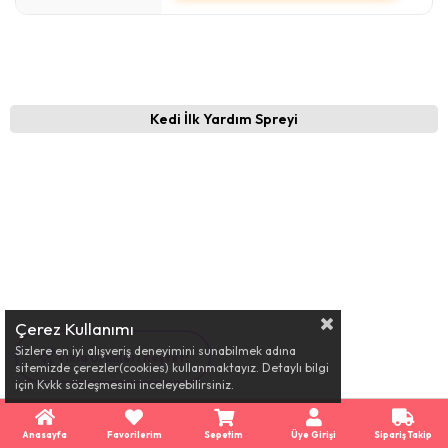
Kedi İlk Yardım Spreyi
Çerez Kullanımı
Sizlere en iyi alışveriş deneyimini sunabilmek adına
Tıkla Ürünleri Keşfet!
sitemizde çerezler(cookies) kullanmaktayız. Detaylı bilgi
için Kvkk sözleşmesini inceleyebilirsiniz.
Anasayfa
Favorilerim
Sepetim
Üye Girişi
Sipariş Takip