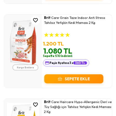
Brit
Care Grain Taze Indoor Anti Stress
Tahılsız Yetişkin Kedi Maması 2 Kg
★
★
★
★
★
1.200 TL
1.080 TL
Sepette %10 İndirimli
Peşin fiyatına 3 x
360 TL
Kargo Bedava
SEPETE EKLE
Brit
Care Haircare Hypo-Allergenic Deri ve
Tüy Sağlığı için Tahılsız Yetişkin Kedi Maması
2 Kg