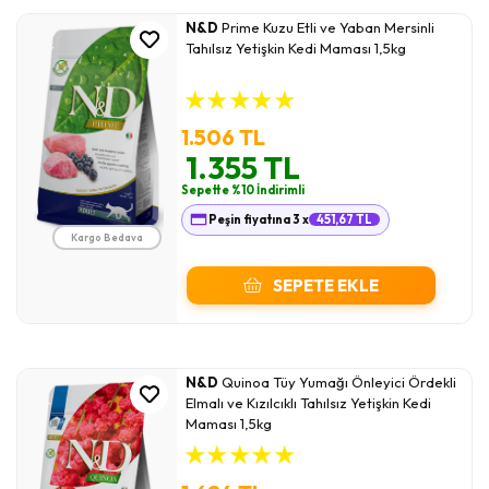
N&D
Prime Kuzu Etli ve Yaban Mersinli
Tahılsız Yetişkin Kedi Maması 1,5kg
★
★
★
★
★
1.506 TL
1.355 TL
Sepette %10 İndirimli
Peşin fiyatına 3 x
451,67 TL
Kargo Bedava
SEPETE EKLE
N&D
Quinoa Tüy Yumağı Önleyici Ördekli
Elmalı ve Kızılcıklı Tahılsız Yetişkin Kedi
Maması 1,5kg
★
★
★
★
★