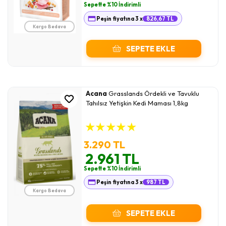
Sepette %10 İndirimli
Peşin fiyatına 3 x
826,67 TL
Kargo Bedava
SEPETE EKLE
Acana
Grasslands Ördekli ve Tavuklu
Tahılsız Yetişkin Kedi Maması 1,8kg
★
★
★
★
★
3.290 TL
2.961 TL
Sepette %10 İndirimli
Peşin fiyatına 3 x
987 TL
Kargo Bedava
SEPETE EKLE