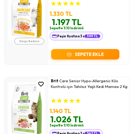
★
★
★
★
★
1.330 TL
1.197 TL
Sepette %10 İndirimli
Peşin fiyatına 3 x
399 TL
Kargo Bedava
SEPETE EKLE
Brit
Care Senior Hypo-Allergenic Kilo
Kontrolü için Tahılsız Yaşlı Kedi Maması 2 Kg
★
★
★
★
★
1.140 TL
1.026 TL
Sepette %10 İndirimli
Peşin fiyatına 3 x
342 TL