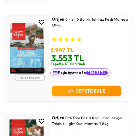
Orijen
6 Fish 6 Balıklı Tahılsız Kedi Maması
1,8kg
★
★
★
★
★
3.947 TL
3.553 TL
Sepette %10 İndirimli
Peşin fiyatına 3 x
1.184,33 TL
Kargo Bedava
SEPETE EKLE
Orijen
Fit&Trim Fazla Kilolu Kediler için
Tahılsız Light Kedi Maması 1,8kg