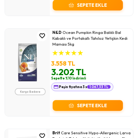
SEPETE EKLE
N&D
Ocean Pumpkin Ringa Balıklı Bal
Kabaklı ve Portakallı Tahılsız Yetişkin Kedi
Maması 5kg
★
★
★
★
★
3.558 TL
3.202 TL
Sepette %10 İndirimli
Peşin fiyatına 3 x
1.067,33 TL
Kargo Bedava
SEPETE EKLE
Brit
Care Sensitive Hypo-Allergenic Larva