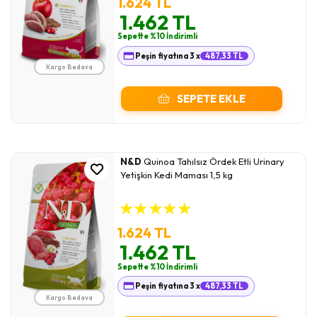
1.624 TL
1.462 TL
Sepette %10 İndirimli
Peşin fiyatına 3 x
487,33 TL
Kargo Bedava
SEPETE EKLE
N&D
Quinoa Tahılsız Ördek Etli Urinary
Yetişkin Kedi Maması 1,5 kg
★
★
★
★
★
1.624 TL
1.462 TL
Sepette %10 İndirimli
Peşin fiyatına 3 x
487,33 TL
Kargo Bedava