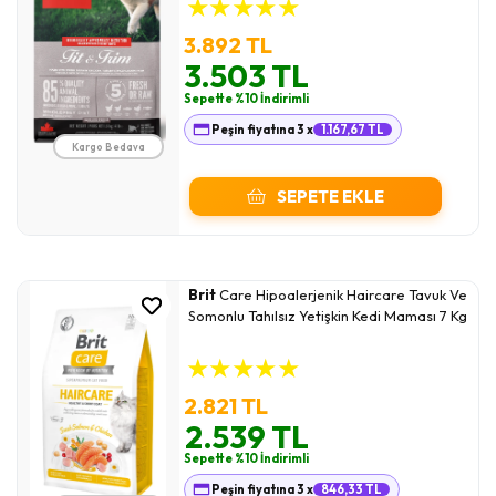
★
★
★
★
★
3.892 TL
3.503 TL
Sepette %10 İndirimli
Peşin fiyatına 3 x
1.167,67 TL
Kargo Bedava
SEPETE EKLE
Brit
Care Hipoalerjenik Haircare Tavuk Ve
Somonlu Tahılsız Yetişkin Kedi Maması 7 Kg
★
★
★
★
★
2.821 TL
2.539 TL
Sepette %10 İndirimli
Peşin fiyatına 3 x
846,33 TL