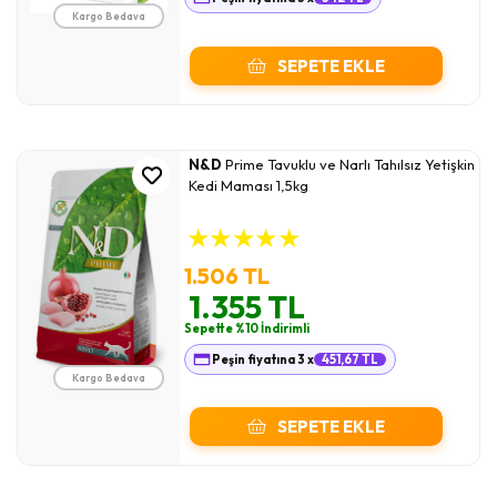
Kargo Bedava
SEPETE EKLE
N&D
Prime Tavuklu ve Narlı Tahılsız Yetişkin
Kedi Maması 1,5kg
★
★
★
★
★
1.506 TL
1.355 TL
Sepette %10 İndirimli
Peşin fiyatına 3 x
451,67 TL
Kargo Bedava
SEPETE EKLE