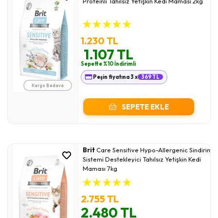
Proteinli Tahılsız Yetişkin Kedi Maması 2kg
★
★
★
★
★
1.230 TL
1.107 TL
Sepette %10 İndirimli
Peşin fiyatına 3 x
369 TL
Kargo Bedava
SEPETE EKLE
Brit
Care Sensitive Hypo-Allergenic Sindirim
Sistemi Destekleyici Tahılsız Yetişkin Kedi
Maması 7kg
★
★
★
★
★
2.755 TL
2.480 TL