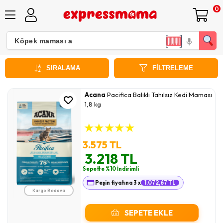
0
Tahılsız Kedi Maması
SIRALAMA
FILTRELEME
Acana
Pacifica Balıklı Tahılsız Kedi Maması
1,8 kg
★
★
★
★
★
3.575 TL
3.218 TL
Sepette %10 İndirimli
Peşin fiyatına 3 x
1.072,67 TL
Kargo Bedava
SEPETE EKLE