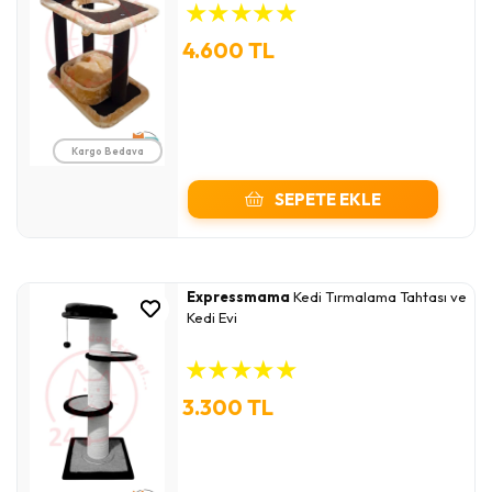
★
★
★
★
★
4.600 TL
Kargo Bedava
SEPETE EKLE
Expressmama
Kedi Tırmalama Tahtası ve
Kedi Evi
★
★
★
★
★
3.300 TL