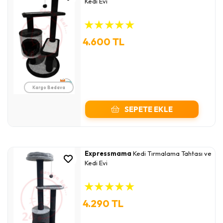
Kedi Evi
★
★
★
★
★
4.600 TL
Kargo Bedava
SEPETE EKLE
Expressmama
Kedi Tırmalama Tahtası ve
Kedi Evi
★
★
★
★
★
4.290 TL