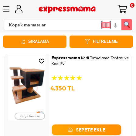
0
Expressmama Tırmalama Tahtası
SIRALAMA
FILTRELEME
Expressmama
Kedi Tırmalama Tahtası ve
Kedi Evi
★
★
★
★
★
4.350 TL
Kargo Bedava
SEPETE EKLE