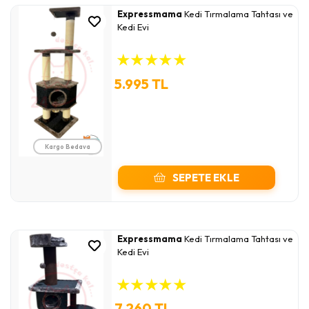
Expressmama
Kedi Tırmalama Tahtası ve
Kedi Evi
★
★
★
★
★
5.995 TL
Kargo Bedava
SEPETE EKLE
Expressmama
Kedi Tırmalama Tahtası ve
Kedi Evi
★
★
★
★
★
7.260 TL