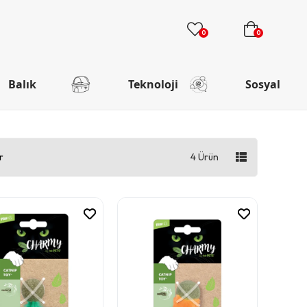
0
0
Balık
Teknoloji
Sosyal
r
4 Ürün