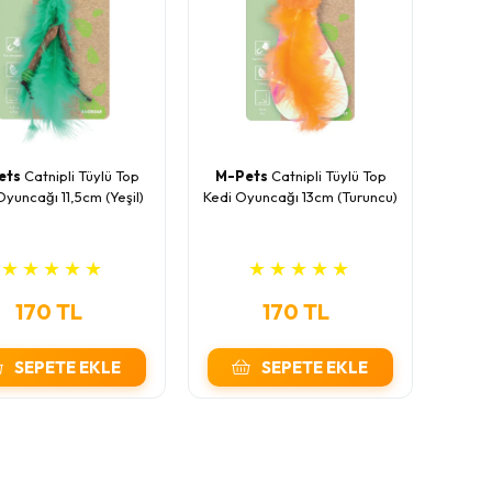
ets
Catnipli Tüylü Top
M-Pets
Catnipli Tüylü Top
Oyuncağı 11,5cm (Yeşil)
Kedi Oyuncağı 13cm (Turuncu)
★
★
★
★
★
★
★
★
★
★
170 TL
170 TL
SEPETE EKLE
SEPETE EKLE