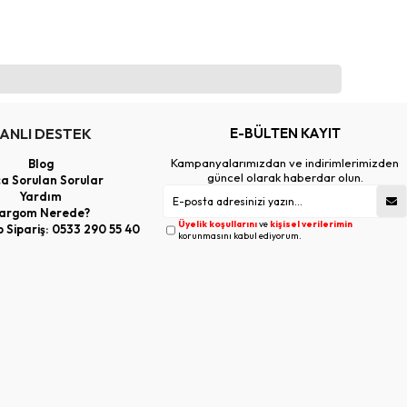
ANLI DESTEK
E-BÜLTEN KAYIT
Kampanyalarımızdan ve indirimlerimizden
Blog
güncel olarak haberdar olun.
ça Sorulan Sorular
Yardım
argom Nerede?
Üyelik koşullarını
ve
kişisel verilerimin
Sipariş: 0533 290 55 40
korunmasını kabul ediyorum.