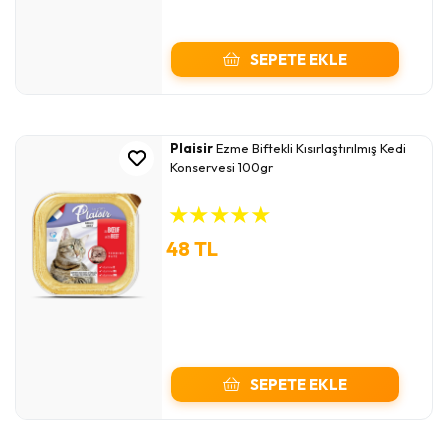
SEPETE EKLE
Plaisir
Ezme Biftekli Kısırlaştırılmış Kedi
Konservesi 100gr
★
★
★
★
★
48 TL
SEPETE EKLE