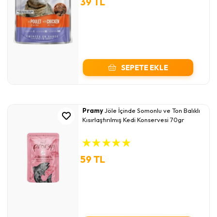
39 TL
SEPETE EKLE
Pramy
Jöle İçinde Somonlu ve Ton Balıklı
Kısırlaştırılmış Kedi Konservesi 70gr
★
★
★
★
★
59 TL