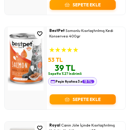
SEPETE EKLE
BestPet
Somonlu Kısırlaştırılmış Kedi
Konservesi 400gr
★
★
★
★
★
53 TL
39 TL
Sepette %27 İndirimli
Peşin fiyatına 3 x
13 TL
SEPETE EKLE
Royal
Canin Jöle İçinde Kısırlaştırılmış