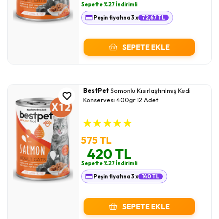
Sepette %27 İndirimli
Peşin fiyatına 3 x
72,67 TL
SEPETE EKLE
BestPet
Somonlu Kısırlaştırılmış Kedi
Konservesi 400gr 12 Adet
★
★
★
★
★
575 TL
420 TL
Sepette %27 İndirimli
Peşin fiyatına 3 x
140 TL
SEPETE EKLE