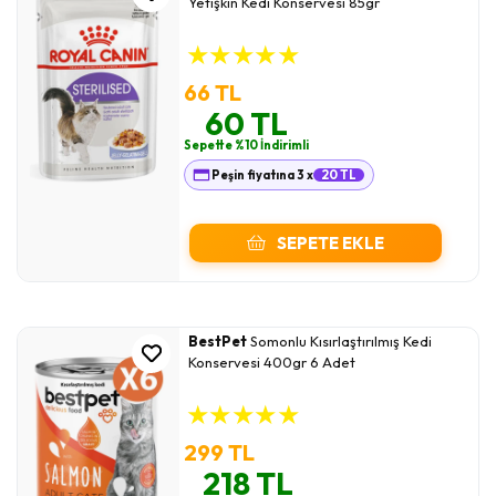
Yetişkin Kedi Konservesi 85gr
★
★
★
★
★
66 TL
60 TL
Sepette %10 İndirimli
Peşin fiyatına 3 x
20 TL
SEPETE EKLE
BestPet
Somonlu Kısırlaştırılmış Kedi
Konservesi 400gr 6 Adet
★
★
★
★
★
299 TL
218 TL