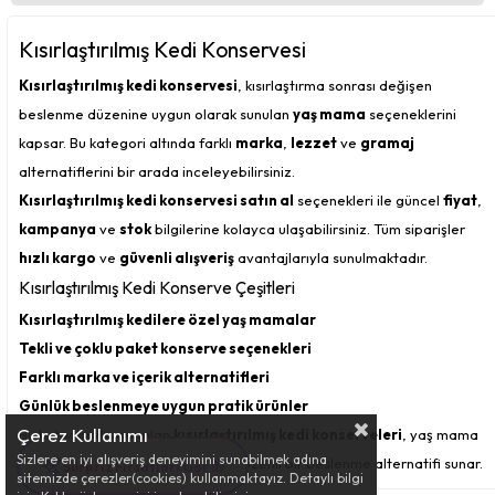
Kısırlaştırılmış Kedi Konservesi
Kısırlaştırılmış kedi konservesi
, kısırlaştırma sonrası değişen
beslenme düzenine uygun olarak sunulan
yaş mama
seçeneklerini
kapsar. Bu kategori altında farklı
marka
,
lezzet
ve
gramaj
alternatiflerini bir arada inceleyebilirsiniz.
Kısırlaştırılmış kedi konservesi satın al
seçenekleri ile güncel
fiyat
,
kampanya
ve
stok
bilgilerine kolayca ulaşabilirsiniz. Tüm siparişler
hızlı kargo
ve
güvenli alışveriş
avantajlarıyla sunulmaktadır.
Kısırlaştırılmış Kedi Konserve Çeşitleri
Kısırlaştırılmış kedilere özel yaş mamalar
Tekli ve çoklu paket konserve seçenekleri
Farklı marka ve içerik alternatifleri
Günlük beslenmeye uygun pratik ürünler
Çerez Kullanımı
Bu kategoride yer alan
kısırlaştırılmış kedi konserveleri
, yaş mama
Sizlere en iyi alışveriş deneyimini sunabilmek adına
tercih eden kediler için pratik ve düzenli bir beslenme alternatifi sunar.
Sürpriz Fırsatları Gör 🎁
sitemizde çerezler(cookies) kullanmaktayız. Detaylı bilgi