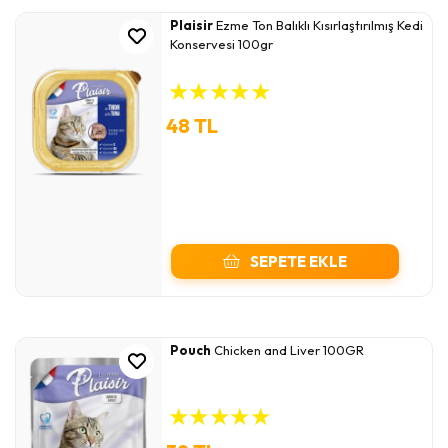
Plaisir
Ezme Ton Balıklı Kısırlaştırılmış Kedi
Konservesi 100gr
★
★
★
★
★
48 TL
SEPETE EKLE
Pouch
Chicken and Liver 100GR
★
★
★
★
★