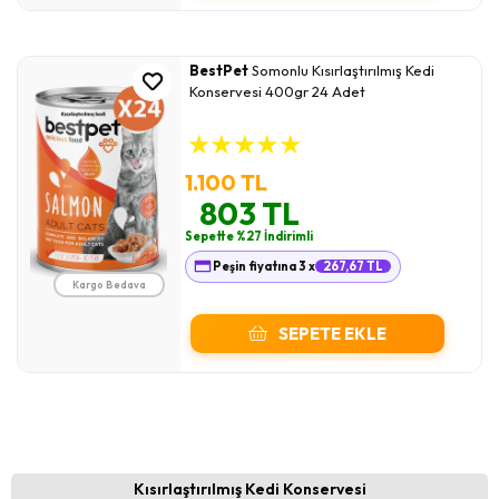
BestPet
Somonlu Kısırlaştırılmış Kedi
Konservesi 400gr 24 Adet
★
★
★
★
★
1.100 TL
803 TL
Sepette %27 İndirimli
Peşin fiyatına 3 x
267,67 TL
Kargo Bedava
SEPETE EKLE
Kısırlaştırılmış Kedi Konservesi