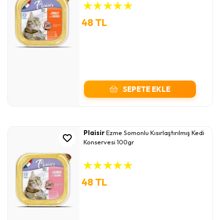
★
★
★
★
★
48 TL
SEPETE EKLE
Plaisir
Ezme Somonlu Kısırlaştırılmış Kedi
Konservesi 100gr
★
★
★
★
★
48 TL