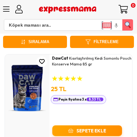
0
Kısırlaştırılmış Kedi Konservesi
SIRALAMA
FILTRELEME
DawCat
Kısırlaştırılmış Kedi Somonlu Pouch
Konserve Mama 85 gr
★
★
★
★
★
25 TL
Peşin fiyatına 3 x
8,33 TL
SEPETE EKLE