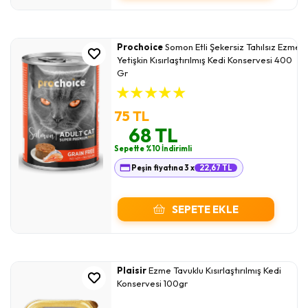
Prochoice
Somon Etli Şekersiz Tahılsız Ezme
Yetişkin Kısırlaştırılmış Kedi Konservesi 400
Gr
★
★
★
★
★
75 TL
68 TL
Sepette %10 İndirimli
Peşin fiyatına 3 x
22,67 TL
SEPETE EKLE
Plaisir
Ezme Tavuklu Kısırlaştırılmış Kedi
Konservesi 100gr