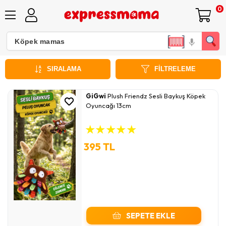
0
GİGwi Köpek Oyuncakları
SIRALAMA
FILTRELEME
GiGwi
Plush Friendz Sesli Baykuş Köpek
Oyuncağı 13cm
★
★
★
★
★
395 TL
SEPETE EKLE