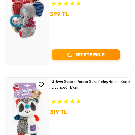
★
★
★
★
★
399 TL
SEPETE EKLE
GiGwi
Suppa Puppa Sesli Peluş Rakun Köpek
Oyuncağı 17cm
★
★
★
★
★
319 TL