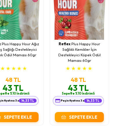
x
Plus Happy Hour Ağız
Reflex
Plus Happy Hour
ş Sağlığı Destekleyici
Sağlıklı Kemikler İçin
ek Ödül Maması 60gr
Destekleyici Köpek Ödül
Maması 60gr
★
★
★
★
★
★
★
★
★
★
48 TL
48 TL
43 TL
43 TL
pette %10 İndirimli
Sepette %10 İndirimli
in fiyatına 3 x
14,33 TL
Peşin fiyatına 3 x
14,33 TL
SEPETE EKLE
SEPETE EKLE