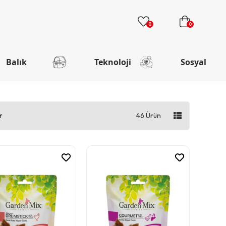
0
0
Balık
Teknoloji
Sosyal
r
46 Ürün