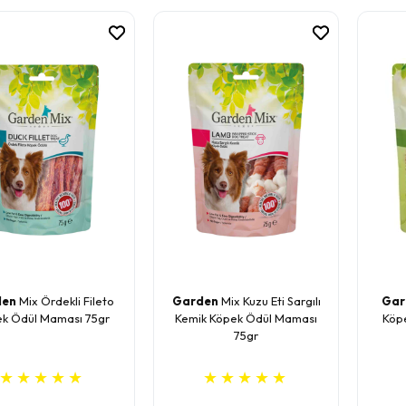
den
Mix Ördekli Fileto
Garden
Mix Kuzu Eti Sargılı
Gar
k Ödül Maması 75gr
Kemik Köpek Ödül Maması
Köp
75gr
★
★
★
★
★
★
★
★
★
★