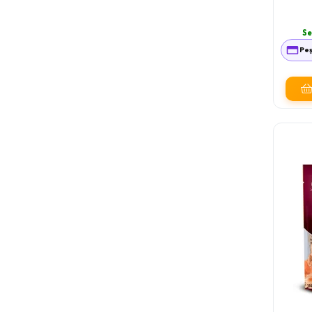
Se
Peş