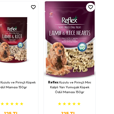
Kuzulu ve Pirinçli Köpek
Reflex
Kuzulu ve Pirinçli Mini
dül Maması 150gr
Kalpli Yarı Yumuşak Köpek
Ödül Maması 150gr
★
★
★
★
★
★
★
★
★
★
125 TL
125 TL