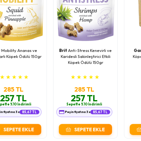
t
Mobility Ananas ve
Brit
Anti-Stress Kenevirli ve
Ga
rlı Köpek Ödülü 150gr
Karidesli Sakinleştirici Etkili
Köp
Köpek Ödülü 150gr
★
★
★
★
★
★
★
★
★
★
285 TL
285 TL
257 TL
257 TL
pette %10 İndirimli
Sepette %10 İndirimli
n fiyatına 3 x
85,67 TL
Peşin fiyatına 3 x
85,67 TL
SEPETE EKLE
SEPETE EKLE