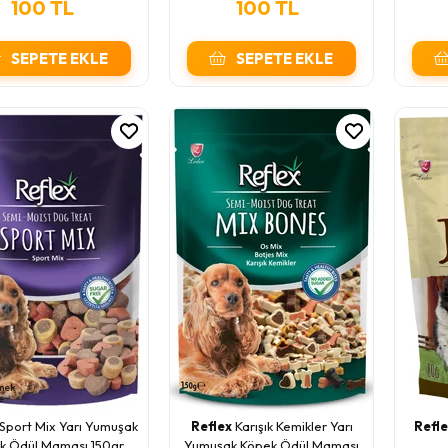
100 TL
100 TL
SEPETE EKLE
SEPETE EKLE
mek
e
Sport Mix Yarı Yumuşak
Reflex
Karışık Kemikler Yarı
Refl
k Ödül Maması 150gr
Yumuşak Köpek Ödül Maması