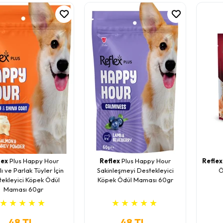
lex
Plus Happy Hour
Reflex
Plus Happy Hour
Reflex
lı ve Parlak Tüyler İçin
Sakinleşmeyi Destekleyici
Ö
ekleyici Köpek Ödül
Köpek Ödül Maması 60gr
Maması 60gr
★
★
★
★
★
★
★
★
★
★
48 TL
48 TL