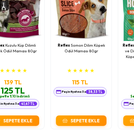
lex
Kuzulu Küp Dilimli
Reflex
Somon Dilim Köpek
Refle
k Ödül Maması 80gr
Ödül Maması 80gr
ve Di
Köp
★
★
★
★
★
★
★
★
★
★
139 TL
115 TL
125 TL
Peşin fiyatına 3 x
38,33 TL
pette %10 İndirimli
Se
in fiyatına 3 x
41,67 TL
Peş
SEPETE EKLE
SEPETE EKLE