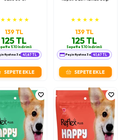
★
★
★
★
★
★
★
★
★
★
139 TL
139 TL
125 TL
125 TL
pette %10 İndirimli
Sepette %10 İndirimli
in fiyatına 3 x
41,67 TL
Peşin fiyatına 3 x
41,67 TL
SEPETE EKLE
SEPETE EKLE