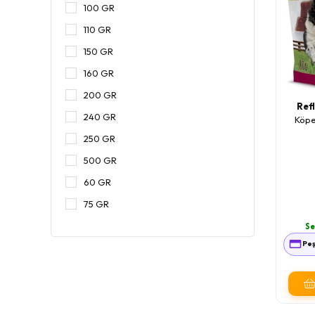
100 GR
110 GR
150 GR
160 GR
200 GR
Ref
240 GR
Köpe
250 GR
500 GR
60 GR
75 GR
80 GR
Se
Peş
85 GR