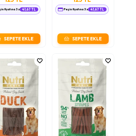
in fiyatına 3 x
41,67 TL
Peşin fiyatına 3 x
41,67 TL
SEPETE EKLE
SEPETE EKLE