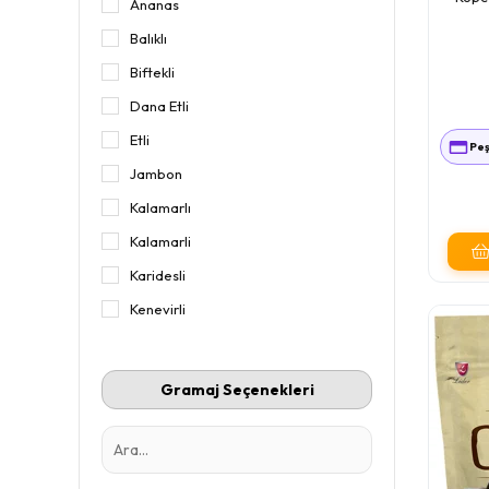
Ananas
Balıklı
Biftekli
Dana Etli
Etli
Peş
Jambon
Kalamarlı
Kalamarli
Karidesli
Kenevirli
Kuzu Etli
Kuzulu
Gramaj Seçenekleri
Ördekli
Pirinçli
Somonlu