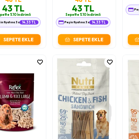
43 TL
43 TL
Peş
pette %10 İndirimli
Sepette %10 İndirimli
in fiyatına 3 x
14,33 TL
Peşin fiyatına 3 x
14,33 TL
SEPETE EKLE
SEPETE EKLE