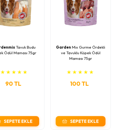
rdenmix
Tavuk Budu
Garden
Mix Gurme Ördekli
ek Ödül Maması 75gr
ve Tavuklu Köpek Ödül
Maması 75gr
★
★
★
★
★
★
★
★
★
★
90 TL
100 TL
SEPETE EKLE
SEPETE EKLE