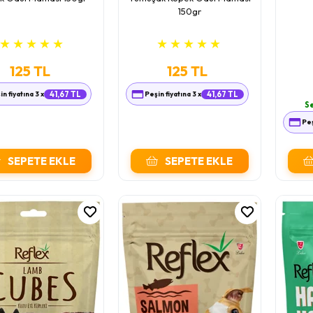
150gr
★
★
★
★
★
★
★
★
★
★
125 TL
125 TL
in fiyatına 3 x
41,67 TL
Peşin fiyatına 3 x
41,67 TL
Se
Peş
SEPETE EKLE
SEPETE EKLE