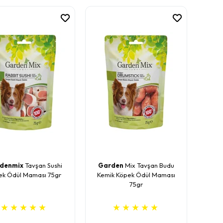
denmix
Tavşan Sushi
Garden
Mix Tavşan Budu
ek Ödül Maması 75gr
Kemik Köpek Ödül Maması
75gr
★
★
★
★
★
★
★
★
★
★