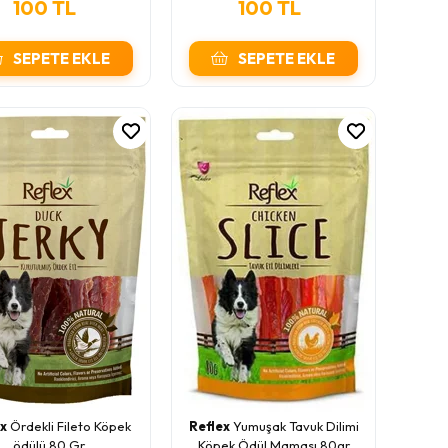
100 TL
100 TL
SEPETE EKLE
SEPETE EKLE
ex
Ördekli Fileto Köpek
Reflex
Yumuşak Tavuk Dilimi
ödülü 80 Gr
Köpek Ödül Maması 80gr