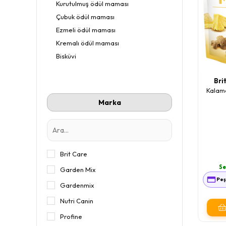
Kurutulmuş ödül maması
Çubuk ödül maması
Ezmeli ödül maması
Kremalı ödül maması
Bisküvi
Bri
Kalama
Marka
Brit Care
Se
Garden Mix
Peşi
Gardenmix
Nutri Canin
Profine