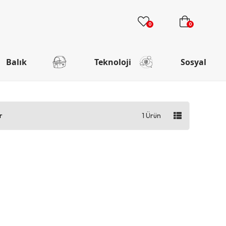
0
0
Balık
Teknoloji
Sosyal
r
1 Ürün