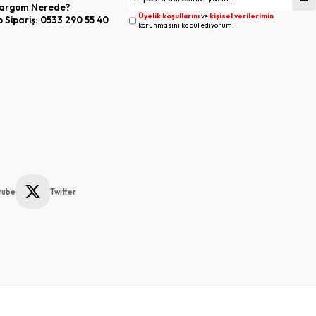
argom Nerede?
Üyelik koşullarını
ve
kişisel verilerimin
Sipariş: 0533 290 55 40
korunmasını kabul ediyorum.
tube
Twitter