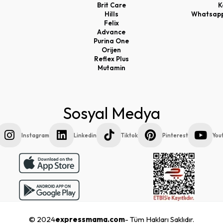
Brit Care
K
Hills
Whatsapp 
Felix
Advance
Purina One
Orijen
Reflex Plus
Mutamin
Sosyal Medya
Instagram
Linkedin
Tiktok
Pinterest
You
© 2024
expressmama.com
- Tüm Hakları Saklıdır.