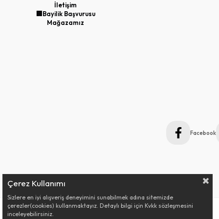
İletişim
🏢Bayilik Başvurusu
Mağazamız
Facebook
Çerez Kullanımı
Sizlere en iyi alışveriş deneyimini sunabilmek adına sitemizde
çerezler(cookies) kullanmaktayız. Detaylı bilgi için Kvkk sözleşmesini
inceleyebilirsiniz.