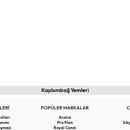
Kaplumbağ Yemleri
LERİ
POPÜLER MARKALAR
C
ulları
Acana
anımı
Pro Plan
Sık
eşmesi
Royal Canin