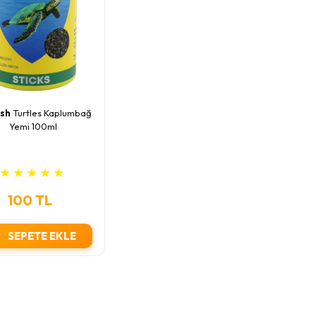
ish
Turtles Kaplumbağ
Yemi 100ml
★
★
★
★
★
100 TL
SEPETE EKLE