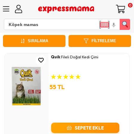
0
Kedi Çimleri
SIRALAMA
FILTRELEME
Quik
Fileli Doğal Kedi Çimi
★
★
★
★
★
55 TL
SEPETE EKLE