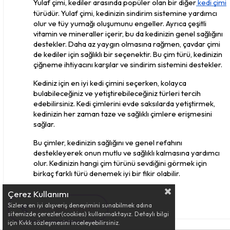
Yulaf çimi, kediler arasında popüler olan bir diğer
 kedi çimi
türüdür. Yulaf çimi, kedinizin sindirim sistemine yardımcı 
olur ve tüy yumağı oluşumunu engeller. Ayrıca çeşitli 
vitamin ve mineraller içerir, bu da kedinizin genel sağlığını 
destekler. Daha az yaygın olmasına rağmen, çavdar çimi 
de kediler için sağlıklı bir seçenektir. Bu çim türü, kedinizin 
çiğneme ihtiyacını karşılar ve sindirim sistemini destekler.
Kediniz için en iyi kedi çimini seçerken, kolayca 
bulabileceğiniz ve yetiştirebileceğiniz türleri tercih 
edebilirsiniz. Kedi çimlerini evde saksılarda yetiştirmek, 
kedinizin her zaman taze ve sağlıklı çimlere erişmesini 
sağlar. 
Bu çimler, kedinizin sağlığını ve genel refahını 
destekleyerek onun mutlu ve sağlıklı kalmasına yardımcı 
olur. Kedinizin hangi çim türünü sevdiğini görmek için 
birkaç farklı türü denemek iyi bir fikir olabilir.
Çerez Kullanımı
Sizlere en iyi alışveriş deneyimini sunabilmek adına
Sürpriz Fırsatları Gör 🎁
sitemizde çerezler(cookies) kullanmaktayız. Detaylı bilgi
için Kvkk sözleşmesini inceleyebilirsiniz.