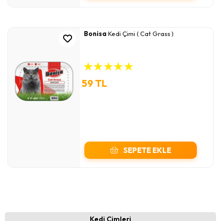
Bonisa
Kedi Çimi ( Cat Grass )
★
★
★
★
★
59 TL
SEPETE EKLE
Kedi Çimleri