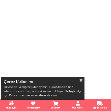
Çerez Kullanımı
Sizlere en iyi alışveriş deneyimini sunabilmek adına
Tıkla Ürünleri Keşfet!
sitemizde çerezler(cookies) kullanmaktayız. Detaylı bilgi
için Kvkk sözleşmesini inceleyebilirsiniz.
Anasayfa
Favorilerim
Sepetim
Üye Girişi
Sipariş Takip