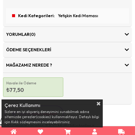
Kedi Kategorileri
Yetişkin Kedi Maması
YORUMLAR
(0)
ÖDEME SEÇENEKLERI
MAĞAZAMIZ NEREDE ?
Havale ile Ödeme
₺77,50
Çerez Kullanımı
Sizlere en iyi alışveriş deneyimini sunabilmek adına
Tıkla Ürünleri Keşfet!
sitemizde çerezler(cookies) kullanmaktayız. Detaylı bilgi
/*
için Kvkk sözleşmesini inceleyebilirsiniz.
%100 Orijinal Ürünler, %100 Mutlu Müşteriler
×
Kapat