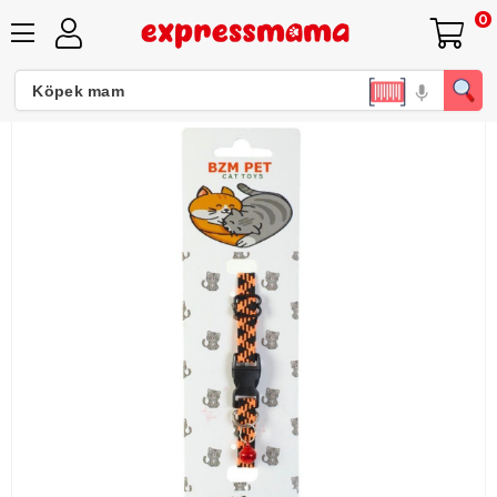
0
BZM PET Kedi Boyun Tasması Zilli 25095