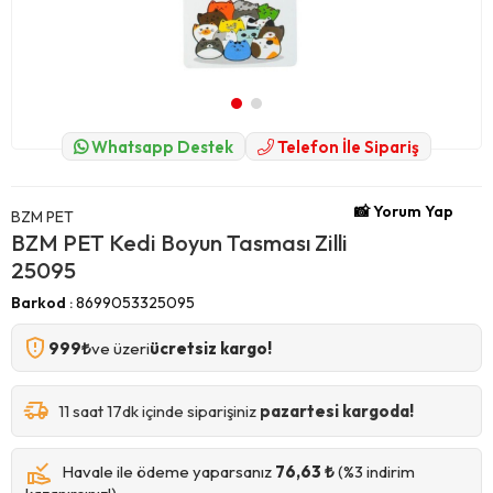
Whatsapp Destek
Telefon İle Sipariş
📸 Yorum Yap
BZM PET
BZM PET Kedi Boyun Tasması Zilli
25095
Barkod
:
8699053325095
999₺
ve üzeri
ücretsiz kargo!
11 saat 17dk içinde siparişiniz
pazartesi kargoda!
Havale ile ödeme yaparsanız
76,63 ₺
(%3 indirim