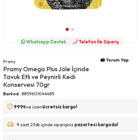
Whatsapp Destek
Telefon İle Sipariş
📸 Yorum Yap
Pramy
Pramy Omega Plus Jöle İçinde
Tavuk Etli ve Peynirli Kedi
Konservesi 70gr
Barkod
:
8859601044485
999₺
ve üzeri
ücretsiz kargo!
9 saat 23dk içinde siparişiniz
pazartesi kargoda!