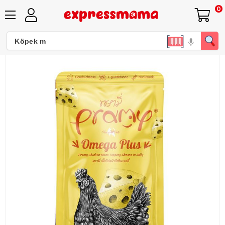
0
Pramy Omega Plus Jöle İçinde Tavuk Etli ve Peynirli Kedi Konservesi 70gr