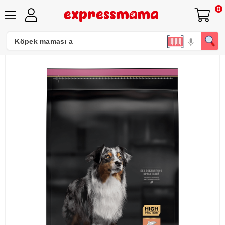
0
Pro Plan Somonlu Orta Irk Hassas Derili Yetişkin Köpek Maması 14kg