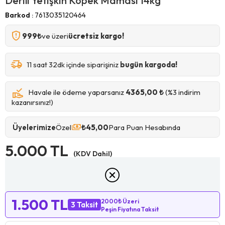
Derili Yetişkin Köpek Maması 14kg
Barkod
:
7613035120464
999₺
ve üzeri
ücretsiz kargo!
11 saat 32dk içinde siparişiniz
bugün kargoda!
Havale ile ödeme yaparsanız
4365,00 ₺
(%3 indirim
kazanırsınız!)
Üyelerimize
Özel
₺45,00
Para Puan Hesabında
5.000 TL
(KDV Dahil)
4.500 TL
%10
Sepette Ek İndirimli
Ürün stoklarımızda kalmamıştır.
1.500 TL
2000₺ Üzeri
3 Taksit
Peşin Fiyatına Taksit