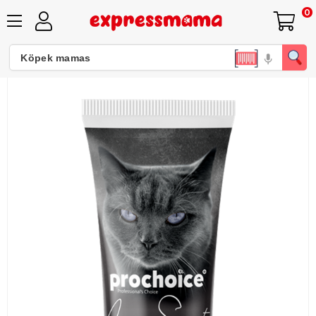
0
Prochoice Echinacea Propolis BetaGlucan Sambucus Vitamin C Zinc İmmune Support Paste 100 Gr