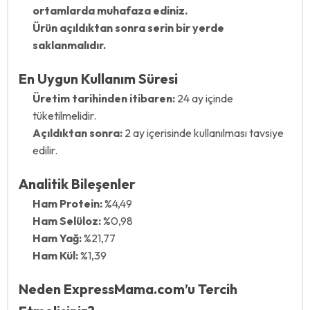
ortamlarda muhafaza ediniz.
Ürün açıldıktan sonra serin bir yerde
saklanmalıdır.
En Uygun Kullanım Süresi
Üretim tarihinden itibaren:
24 ay içinde
tüketilmelidir.
Açıldıktan sonra:
2 ay içerisinde kullanılması tavsiye
edilir.
Analitik Bileşenler
Ham Protein:
%4,49
Ham Selüloz:
%0,98
Ham Yağ:
%21,77
Ham Kül:
%1,39
Neden ExpressMama.com’u Tercih