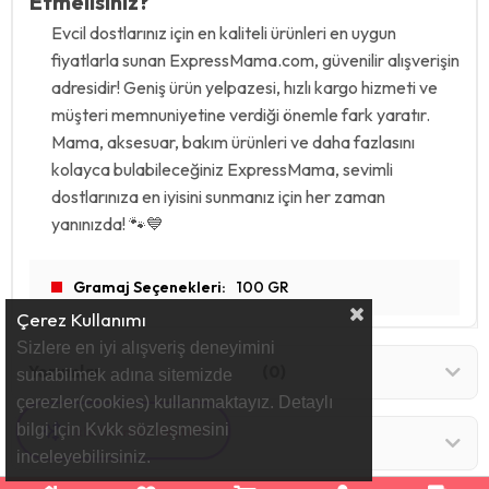
Etmelisiniz?
Evcil dostlarınız için en kaliteli ürünleri en uygun
fiyatlarla sunan ExpressMama.com, güvenilir alışverişin
adresidir! Geniş ürün yelpazesi, hızlı kargo hizmeti ve
müşteri memnuniyetine verdiği önemle fark yaratır.
Mama, aksesuar, bakım ürünleri ve daha fazlasını
kolayca bulabileceğiniz ExpressMama, sevimli
dostlarınıza en iyisini sunmanız için her zaman
yanınızda! 🐾💙
Gramaj Seçenekleri
100 GR
Çerez Kullanımı
Sizlere en iyi alışveriş deneyimini
Yorumlar
(0)
sunabilmek adına sitemizde
çerezler(cookies) kullanmaktayız. Detaylı
bilgi için Kvkk sözleşmesini
Sürpriz Fırsatları Gör 🎁
Mağazamız Nerede ?
inceleyebilirsiniz.