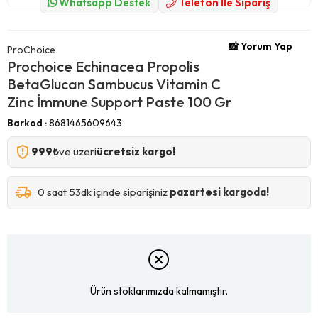
Whatsapp Destek
Telefon İle Sipariş
📸 Yorum Yap
ProChoice
Prochoice Echinacea Propolis
BetaGlucan Sambucus Vitamin C
Zinc İmmune Support Paste 100 Gr
Barkod
:
8681465609643
999₺
ve üzeri
ücretsiz kargo!
0 saat 53dk içinde siparişiniz
pazartesi kargoda!
Ürün stoklarımızda kalmamıştır.