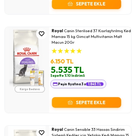
SEPETE EKLE
Royal
Canin Sterilised 37 Kısırlaştırılmış Kedi
Maması 15 kg Gimcat Multivitamin Malt
Macun 20Gr
★
★
★
★
★
6.150 TL
5.535 TL
Sepette %10 İndirimli
Peşin fiyatına 3 x
1.845 TL
Kargo Bedava
SEPETE EKLE
Royal
Canin Sensible 33 Hassas Sindirim
Sistemli Kediler için Yetişkin Kedi Maması 15