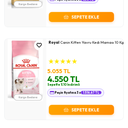
Kargo Bedava
SEPETE EKLE
Royal
Canin Kitten Yavru Kedi Maması 10 Kg
★
★
★
★
★
5.055 TL
4.550 TL
Sepette %10 İndirimli
Peşin fiyatına 3 x
1.516,67 TL
Kargo Bedava
SEPETE EKLE