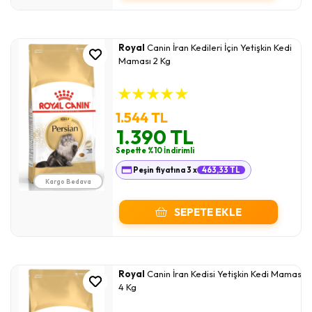
Royal
Canin İran Kedileri İçin Yetişkin Kedi
Maması 2 Kg
★
★
★
★
★
1.544 TL
1.390 TL
Sepette %10 İndirimli
Peşin fiyatına 3 x
463,33 TL
Kargo Bedava
SEPETE EKLE
Royal
Canin İran Kedisi Yetişkin Kedi Maması
4 Kg