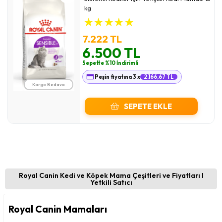
kg
★
★
★
★
★
7.222 TL
6.500 TL
Sepette %10 İndirimli
Peşin fiyatına 3 x
2.166,67 TL
Kargo Bedava
SEPETE EKLE
Royal Canin Kedi ve Köpek Mama Çeşitleri ve Fiyatları I
Yetkili Satıcı
Royal Canin Mamaları