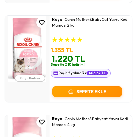
Royal
Canin Mother&BabyCat Yavru Kedi
Maması 2 kg
★
★
★
★
★
1.355 TL
1.220 TL
Sepette %10 İndirimli
Peşin fiyatına 3 x
406,67 TL
Kargo Bedava
SEPETE EKLE
Royal
Canin Mother&Babycat Yavru Kedi
Maması 4 kg