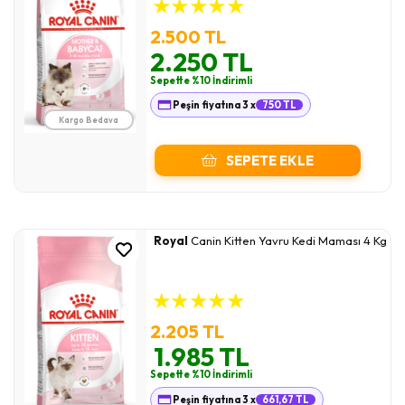
★
★
★
★
★
2.500 TL
2.250 TL
Sepette %10 İndirimli
Peşin fiyatına 3 x
750 TL
Kargo Bedava
SEPETE EKLE
Royal
Canin Kitten Yavru Kedi Maması 4 Kg
★
★
★
★
★
2.205 TL
1.985 TL
Sepette %10 İndirimli
Peşin fiyatına 3 x
661,67 TL