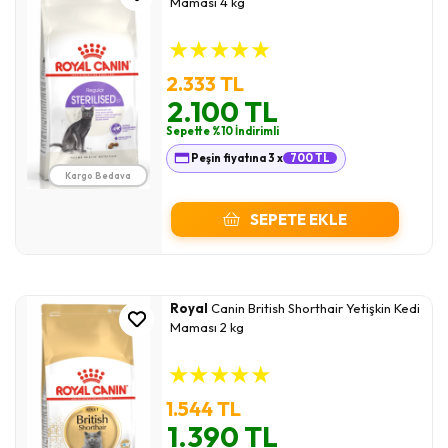
Maması 4 kg
★
★
★
★
★
2.333 TL
2.100 TL
Sepette %10 İndirimli
Peşin fiyatına 3 x
700 TL
Kargo Bedava
SEPETE EKLE
Royal
Canin British Shorthair Yetişkin Kedi
Maması 2 kg
★
★
★
★
★
1.544 TL
1.390 TL