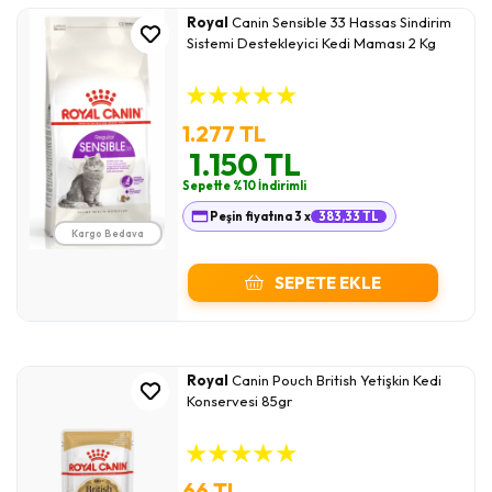
Royal
Canin Sensible 33 Hassas Sindirim
Sistemi Destekleyici Kedi Maması 2 Kg
★
★
★
★
★
1.277 TL
1.150 TL
Sepette %10 İndirimli
Peşin fiyatına 3 x
383,33 TL
Kargo Bedava
SEPETE EKLE
Royal
Canin Pouch British Yetişkin Kedi
Konservesi 85gr
★
★
★
★
★
66 TL