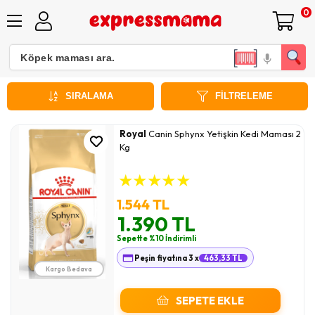
0
Royal Canin
SIRALAMA
FILTRELEME
Royal
Canin Sphynx Yetişkin Kedi Maması 2
Kg
★
★
★
★
★
1.544 TL
1.390 TL
Sepette %10 İndirimli
Peşin fiyatına 3 x
463,33 TL
Kargo Bedava
SEPETE EKLE