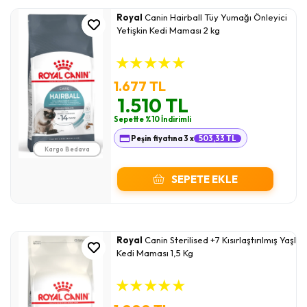
Royal
Canin Hairball Tüy Yumağı Önleyici
Yetişkin Kedi Maması 2 kg
★
★
★
★
★
1.677 TL
1.510 TL
Sepette %10 İndirimli
Peşin fiyatına 3 x
503,33 TL
Kargo Bedava
SEPETE EKLE
Royal
Canin Sterilised +7 Kısırlaştırılmış Yaşlı
Kedi Maması 1,5 Kg
★
★
★
★
★