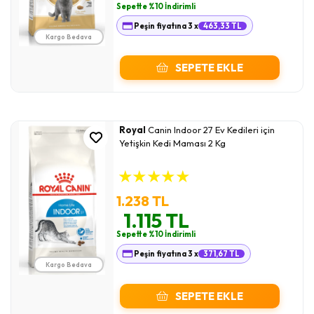
Sepette %10 İndirimli
Peşin fiyatına 3 x
463,33 TL
Kargo Bedava
SEPETE EKLE
Royal
Canin Indoor 27 Ev Kedileri için
Yetişkin Kedi Maması 2 Kg
★
★
★
★
★
1.238 TL
1.115 TL
Sepette %10 İndirimli
Peşin fiyatına 3 x
371,67 TL
Kargo Bedava
SEPETE EKLE