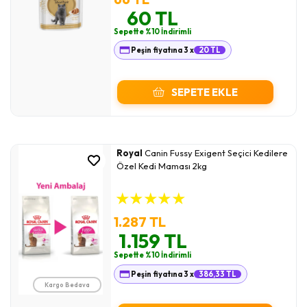
60 TL
Sepette %10 İndirimli
Peşin fiyatına 3 x
20 TL
SEPETE EKLE
Royal
Canin Fussy Exigent Seçici Kedilere
Özel Kedi Maması 2kg
★
★
★
★
★
1.287 TL
1.159 TL
Sepette %10 İndirimli
Peşin fiyatına 3 x
386,33 TL
Kargo Bedava