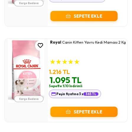
Kargo Bedava
SEPETE EKLE
Royal
Canin Kitten Yavru Kedi Maması 2 Kg
★
★
★
★
★
1.216 TL
1.095 TL
Sepette %10 İndirimli
Peşin fiyatına 3 x
365 TL
Kargo Bedava
SEPETE EKLE