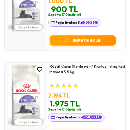
1.000 TL
900 TL
Sepette %10 İndirimli
Peşin fiyatına 3 x
300 TL
Kargo Bedava
SEPETE EKLE
Royal
Canin Sterilised +7 Kısırlaştırılmış Kedi
Maması 3,5 Kg
★
★
★
★
★
2.194 TL
1.975 TL
Sepette %10 İndirimli
Peşin fiyatına 3 x
658,33 TL
Kargo Bedava