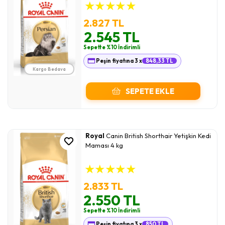
★
★
★
★
★
2.827 TL
2.545 TL
Sepette %10 İndirimli
Peşin fiyatına 3 x
848,33 TL
Kargo Bedava
SEPETE EKLE
Royal
Canin British Shorthair Yetişkin Kedi
Maması 4 kg
★
★
★
★
★
2.833 TL
2.550 TL
Sepette %10 İndirimli
Peşin fiyatına 3 x
850 TL