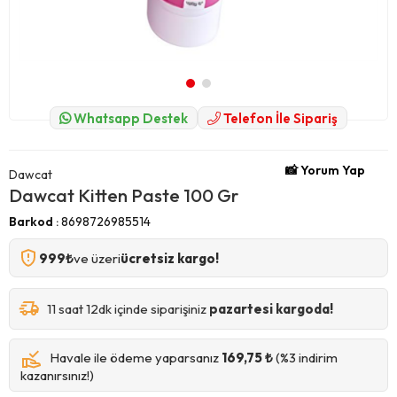
Whatsapp Destek
Telefon İle Sipariş
📸 Yorum Yap
Dawcat
Dawcat Kitten Paste 100 Gr
Barkod
:
8698726985514
999₺
ve üzeri
ücretsiz kargo!
11 saat 12dk içinde siparişiniz
pazartesi kargoda!
Havale ile ödeme yaparsanız
169,75 ₺
(%3 indirim
kazanırsınız!)