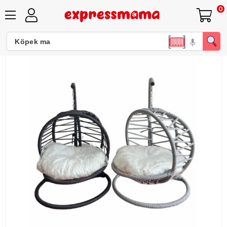
0
Expressmama Büyük Kedi Yatağı ve Salıncağı