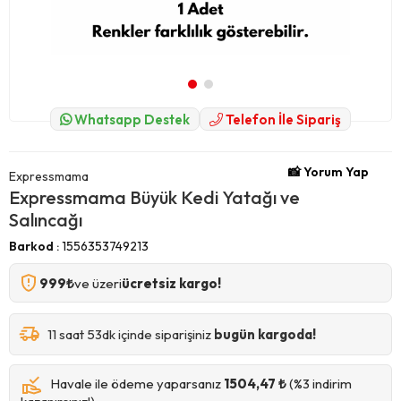
Whatsapp Destek
Telefon İle Sipariş
📸 Yorum Yap
Expressmama
Expressmama Büyük Kedi Yatağı ve
Salıncağı
Barkod
:
1556353749213
999₺
ve üzeri
ücretsiz kargo!
11 saat 53dk içinde siparişiniz
bugün kargoda!
Havale ile ödeme yaparsanız
1504,47 ₺
(%3 indirim