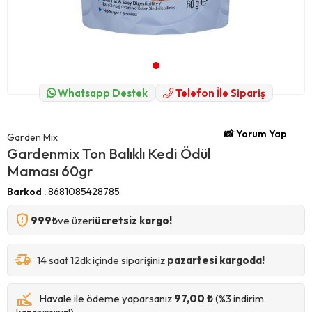
Whatsapp Destek
Telefon İle Sipariş
📸 Yorum Yap
Garden Mix
Gardenmix Ton Balıklı Kedi Ödül
Maması 60gr
Barkod
:
8681085428785
999₺
ve üzeri
ücretsiz kargo!
14 saat 12dk içinde siparişiniz
pazartesi kargoda!
Havale ile ödeme yaparsanız
97,00 ₺
(%3 indirim