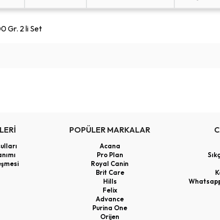
 Gr. 2 li Set
LERİ
POPÜLER MARKALAR
C
ulları
Acana
anımı
Pro Plan
Sık
eşmesi
Royal Canin
Brit Care
K
Hills
Whatsapp 
Felix
Advance
Purina One
Orijen