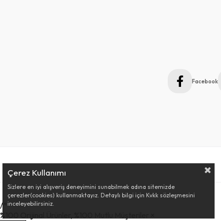
Facebook
Çerez Kullanımı
Sizlere en iyi alışveriş deneyimini sunabilmek adına sitemizde
çerezler(cookies) kullanmaktayız. Detaylı bilgi için Kvkk sözleşmesini
inceleyebilirsiniz.
/*
%100 Orijinal Ürünler, %100 Mutlu Müşteriler
×