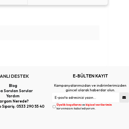
ANLI DESTEK
E-BÜLTEN KAYIT
Kampanyalarımızdan ve indirimlerimizden
Blog
güncel olarak haberdar olun.
ça Sorulan Sorular
Yardım
argom Nerede?
Üyelik koşullarını
ve
kişisel verilerimin
Sipariş: 0533 290 55 40
korunmasını kabul ediyorum.