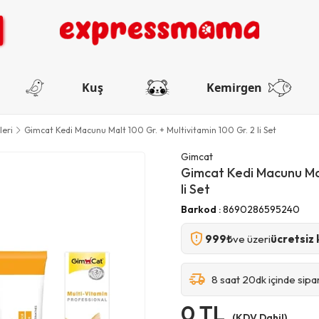
Kuş
Kemirgen
leri
Gimcat Kedi Macunu Malt 100 Gr. + Multivitamin 100 Gr. 2 li Set
Gimcat
Gimcat Kedi Macunu Malt
li Set
Barkod
:
8690286595240
999₺
ve üzeri
ücretsiz 
8 saat 20dk içinde sipar
0 TL
(KDV Dahil)