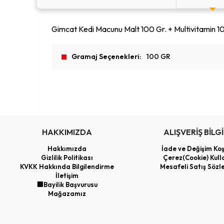
Gimcat Kedi Macunu Malt 100 Gr. + Multivitamin 100
Gramaj Seçenekleri
100 GR
HAKKIMIZDA
ALIŞVERİŞ BİLGİ
Hakkımızda
İade ve Değişim Koş
Gizlilik Politikası
Çerez(Cookie) Kull
KVKK Hakkında Bilgilendirme
Mesafeli Satış Sözl
İletişim
🏢Bayilik Başvurusu
Mağazamız