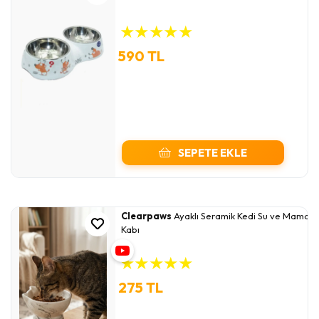
★
★
★
★
★
590 TL
SEPETE EKLE
Clearpaws
Ayaklı Seramik Kedi Su ve Mama
Kabı
★
★
★
★
★
275 TL