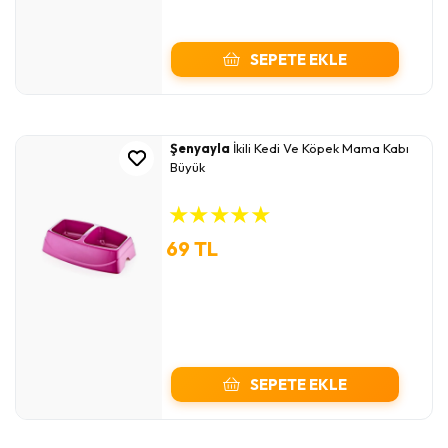
SEPETE EKLE
Şenyayla
İkili Kedi Ve Köpek Mama Kabı
Büyük
★
★
★
★
★
69 TL
SEPETE EKLE