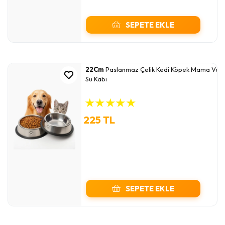
SEPETE EKLE
22Cm
Paslanmaz Çelik Kedi Köpek Mama Ve
Su Kabı
★
★
★
★
★
225 TL
SEPETE EKLE