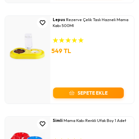
Lepus
Rezerve Çelik Taslı Hazneli Mama
Kabı 500Ml
★
★
★
★
★
549 TL
SEPETE EKLE
Simli
Mama Kabı Renkli Ufak Boy 1 Adet