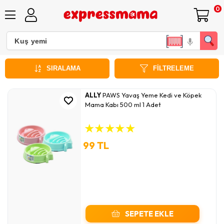
0
Mama ve Su Kabı
SIRALAMA
FILTRELEME
ALLY
PAWS Yavaş Yeme Kedi ve Köpek
Mama Kabı 500 ml 1 Adet
★
★
★
★
★
99 TL
SEPETE EKLE