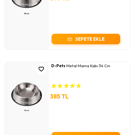
SEPETE EKLE
D-Pets
Metal Mama Kabı 34 Cm
★
★
★
★
★
385 TL