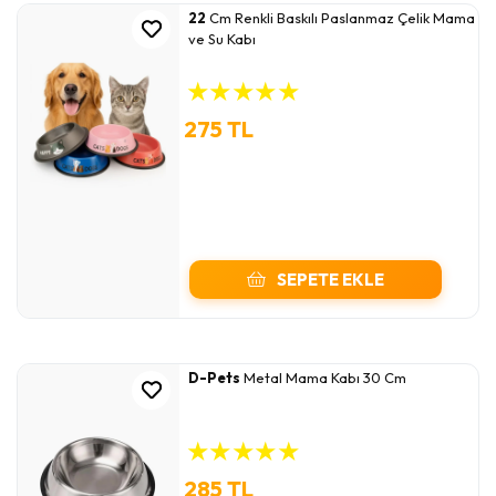
22
Cm Renkli Baskılı Paslanmaz Çelik Mama
ve Su Kabı
★
★
★
★
★
275 TL
SEPETE EKLE
D-Pets
Metal Mama Kabı 30 Cm
★
★
★
★
★
285 TL