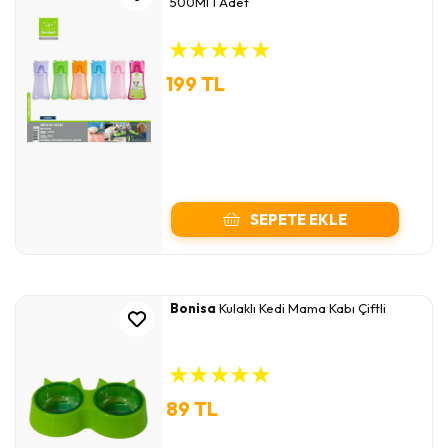
500Ml 1 Adet
★
★
★
★
★
199 TL
SEPETE EKLE
Bonisa
Kulaklı Kedi Mama Kabı Çiftli
★
★
★
★
★
89 TL