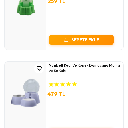
259 TL
SEPETE EKLE
Nunbell
Kedi Ve Köpek Damacana Mama
Ve Su Kabı
★
★
★
★
★
479 TL