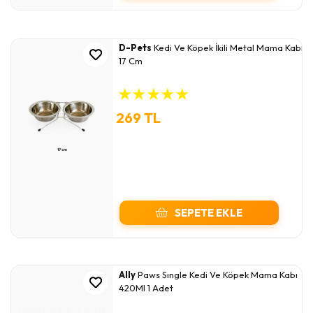
D-Pets
Kedi Ve Köpek İkili Metal Mama Kabı
17 Cm
★
★
★
★
★
269 TL
SEPETE EKLE
Ally
Paws Sıngle Kedi Ve Köpek Mama Kabı
420Ml 1 Adet