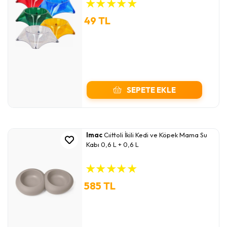
★
★
★
★
★
49 TL
SEPETE EKLE
Imac
Cıittoli İkili Kedi ve Köpek Mama Su
Kabı 0,6 L + 0,6 L
★
★
★
★
★
585 TL