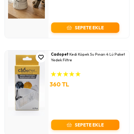
SEPETE EKLE
Cadopet
Kedi Köpek Su Pınarı 4 Lü Paket
Yedek Filtre
★
★
★
★
★
360 TL
SEPETE EKLE