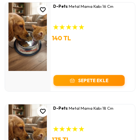
D-Pets
Metal Mama Kabı 16 Cm
★
★
★
★
★
140 TL
SEPETE EKLE
D-Pets
Metal Mama Kabı 18 Cm
★
★
★
★
★
175 TL