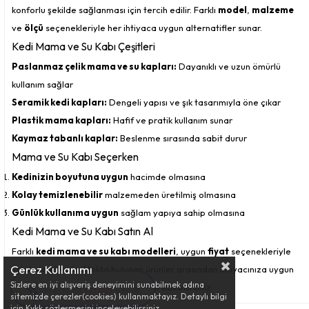
konforlu şekilde sağlanması için tercih edilir. Farklı
model
,
malzeme
ve
ölçü
seçenekleriyle her ihtiyaca uygun alternatifler sunar.
Kedi Mama ve Su Kabı Çeşitleri
Paslanmaz çelik mama ve su kapları:
Dayanıklı ve uzun ömürlü
kullanım sağlar
Seramik kedi kapları:
Dengeli yapısı ve şık tasarımıyla öne çıkar
Plastik mama kapları:
Hafif ve pratik kullanım sunar
Kaymaz tabanlı kaplar:
Beslenme sırasında sabit durur
Mama ve Su Kabı Seçerken
Kedinizin boyutuna uygun
hacimde olmasına
Kolay temizlenebilir
malzemeden üretilmiş olmasına
Günlük kullanıma uygun
sağlam yapıya sahip olmasına
Kedi Mama ve Su Kabı Satın Al
Farklı
kedi mama ve su kabı modelleri
, uygun
fiyat
seçenekleriyle
Çerez Kullanımı
listelenmektedir. Stokta bulunan ürünler arasından ihtiyacınıza uygun
Sizlere en iyi alışveriş deneyimini sunabilmek adına
modeli hızlı ve güvenli şekilde tercih edebilirsiniz.
Tüylü Dostunu Mutlu Et 🐾
sitemizde çerezler(cookies) kullanmaktayız. Detaylı bilgi
için Kvkk sözleşmesini inceleyebilirsiniz.