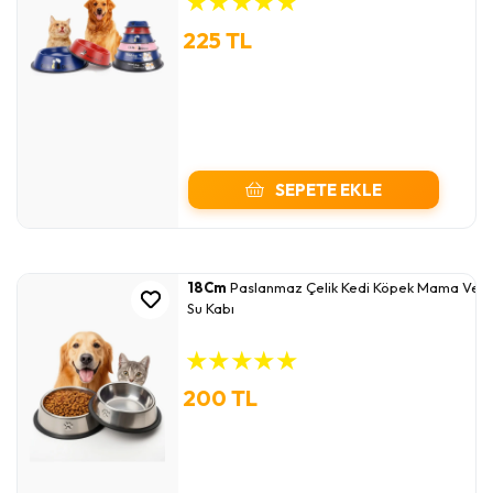
★
★
★
★
★
225 TL
SEPETE EKLE
18Cm
Paslanmaz Çelik Kedi Köpek Mama Ve
Su Kabı
★
★
★
★
★
200 TL