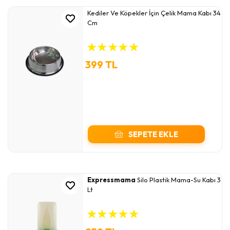
Kediler Ve Köpekler İçin Çelik Mama Kabı 34
Cm
★
★
★
★
★
399 TL
SEPETE EKLE
Expressmama
Silo Plastik Mama-Su Kabı 3
Lt
★
★
★
★
★