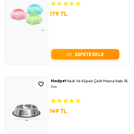
★
★
★
★
★
179 TL
SEPETE EKLE
Madpet
Kedi Ve Köpek Çelik Mama Kabı 18
Cm
★
★
★
★
★
149 TL