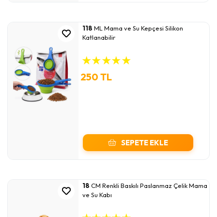
118
ML Mama ve Su Kepçesi Silikon
Katlanabilir
★
★
★
★
★
250 TL
SEPETE EKLE
18
CM Renkli Baskılı Paslanmaz Çelik Mama
ve Su Kabı