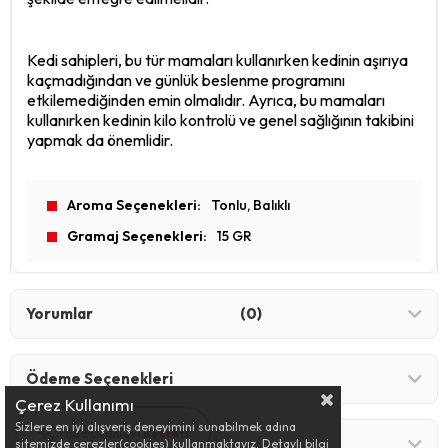
Kedi sahipleri, bu tür mamaları kullanırken kedinin aşırıya
kaçmadığından ve günlük beslenme programını
etkilemediğinden emin olmalıdır. Ayrıca, bu mamaları
kullanırken kedinin kilo kontrolü ve genel sağlığının takibini
yapmak da önemlidir.
Aroma Seçenekleri
Tonlu
Balıklı
Gramaj Seçenekleri
15 GR
Yorumlar
(0)
Ödeme Seçenekleri
Çerez Kullanımı
Sizlere en iyi alışveriş deneyimini sunabilmek adına
Tıkla Ürünleri Keşfet!
Mağazamız Nerede ?
sitemizde çerezler(cookies) kullanmaktayız. Detaylı bilgi