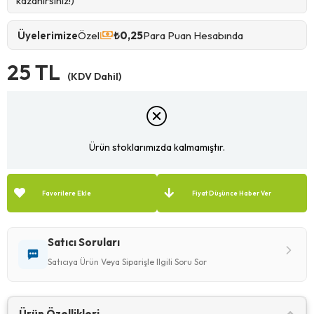
kazanırsınız!)
Üyelerimize
Özel
₺0,25
Para Puan Hesabında
25 TL
(KDV Dahil)
Ürün stoklarımızda kalmamıştır.
Favorilere Ekle
Fiyat Düşünce Haber Ver
Satıcı Soruları
Satıcıya Ürün Veya Siparişle Ilgili Soru Sor
Ürün Özellikleri