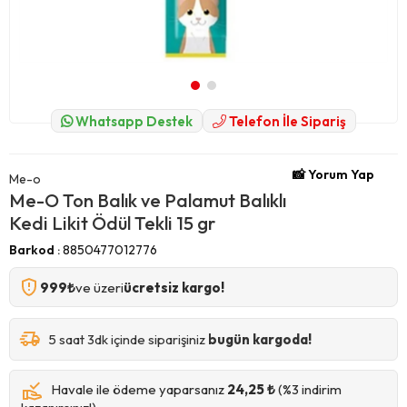
Whatsapp Destek
Telefon İle Sipariş
📸 Yorum Yap
Me-o
Me-O Ton Balık ve Palamut Balıklı
Kedi Likit Ödül Tekli 15 gr
Barkod
:
8850477012776
999₺
ve üzeri
ücretsiz kargo!
5 saat 3dk içinde siparişiniz
bugün kargoda!
Havale ile ödeme yaparsanız
24,25 ₺
(%3 indirim