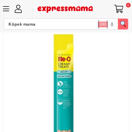
0
Me-O Ton Balık ve Palamut Balıklı Kedi Likit Ödül Tekli 15 gr