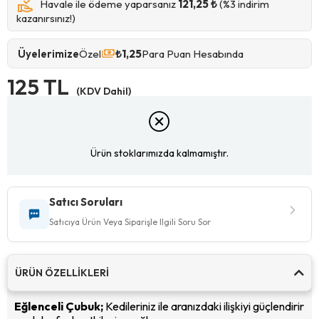
Havale ile ödeme yaparsanız
121,25 ₺
(%3 indirim
kazanırsınız!)
Üyelerimize
Özel
₺1,25
Para Puan Hesabında
125 TL
(KDV Dahil)
Ürün stoklarımızda kalmamıştır.
Satıcı Soruları
Satıcıya Ürün Veya Siparişle Ilgili Soru Sor
ÜRÜN ÖZELLIKLERI
Eğlenceli Çubuk;
Kedileriniz ile aranızdaki ilişkiyi güçlendirir