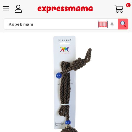
0
Miavpet Kapıya Asılabilen Kedi Oyun Aktivite Topu İpli Kedi Oyuncağı 25058