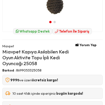
Whatsapp Destek
Telefon İle Sipariş
📸 Yorum Yap
Miavpet
Miavpet Kapıya Asılabilen Kedi
Oyun Aktivite Topu İpli Kedi
Oyuncağı 25058
Barkod
:
8699053325058
999₺
ve üzeri
ücretsiz kargo!
10 saat 41dk içinde siparişiniz
bugün kargoda!