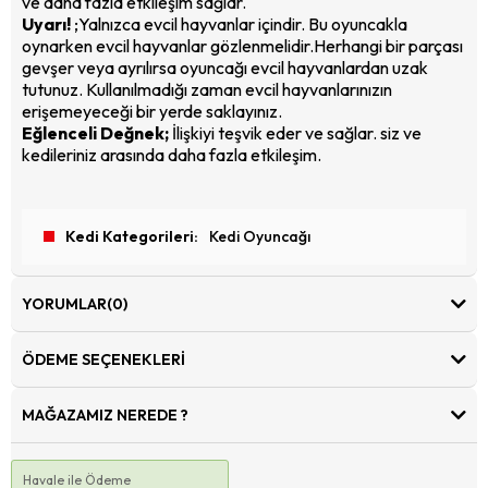
ve daha fazla etkileşim sağlar.
Uyarı!
;Yalnızca evcil hayvanlar içindir. Bu oyuncakla
oynarken evcil hayvanlar gözlenmelidir.Herhangi bir parçası
gevşer veya ayrılırsa oyuncağı evcil hayvanlardan uzak
tutunuz. Kullanılmadığı zaman evcil hayvanlarınızın
erişemeyeceği bir yerde saklayınız.
Eğlenceli Değnek;
İlişkiyi teşvik eder ve sağlar. siz ve
kedileriniz arasında daha fazla etkileşim.
Kedi Kategorileri
Kedi Oyuncağı
YORUMLAR
(0)
ÖDEME SEÇENEKLERI
MAĞAZAMIZ NEREDE ?
Havale ile Ödeme