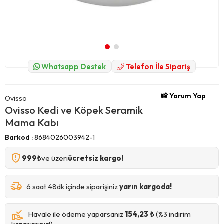
Whatsapp Destek
Telefon İle Sipariş
📸 Yorum Yap
Ovisso
Ovisso Kedi ve Köpek Seramik
Mama Kabı
Barkod
:
8684026003942-1
999₺
ve üzeri
ücretsiz kargo!
6 saat 48dk içinde siparişiniz
yarın kargoda!
Havale ile ödeme yaparsanız
154,23 ₺
(%3 indirim