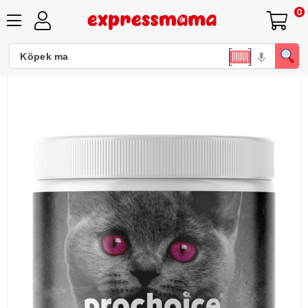
0
Prochoice Yavru Kedi Süt Tozu 200 Gr