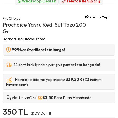
Whatsapp Destek
Telefon İle Sipariş
📸 Yorum Yap
ProChoice
Prochoice Yavru Kedi Süt Tozu 200
Gr
Barkod
:
8681465609766
999₺
ve üzeri
ücretsiz kargo!
14 saat 14dk içinde siparişiniz
pazartesi kargoda!
Havale ile ödeme yaparsanız
339,50 ₺
(%3 indirim
kazanırsınız!)
Üyelerimize
Özel
₺3,50
Para Puan Hesabında
350 TL
(KDV Dahil)