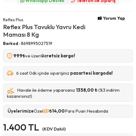
Whatsapp Destek
Telefon İle Sipariş
📸 Yorum Yap
Reflex Plus
Reflex Plus Tavuklu Yavru Kedi
Maması 8 Kg
Barkod
:
8698995027519
999₺
ve üzeri
ücretsiz kargo!
6 saat 0dk içinde siparişiniz
pazartesi kargoda!
Havale ile ödeme yaparsanız
1358,00 ₺
(%3 indirim
kazanırsınız!)
Üyelerimize
Özel
₺14,00
Para Puan Hesabında
1.400 TL
(KDV Dahil)