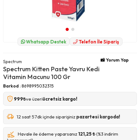
Whatsapp Destek
Telefon İle Sipariş
📸 Yorum Yap
Spectrum
Spectrum Kitten Paste Yavru Kedi
Vitamin Macunu 100 Gr
Barkod
:
8698995032315
999₺
ve üzeri
ücretsiz kargo!
12 saat 57dk içinde siparişiniz
pazartesi kargoda!
Havale ile ödeme yaparsanız
121,25 ₺
(%3 indirim