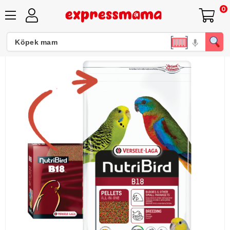
0
Versele-Laga Nutri Bird B18 Muhabbet Kuşu Pelet Paraket Yemi 3kg