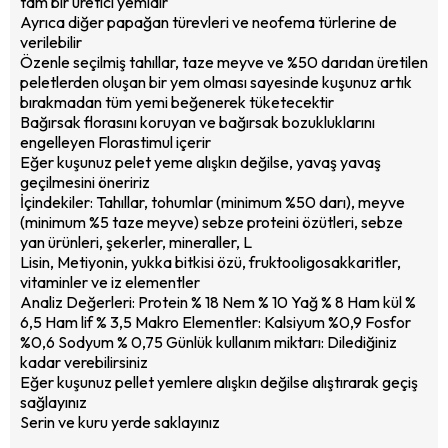
tam bir üretici yemidir
Ayrıca diğer papağan türevleri ve neofema türlerine de
verilebilir
Özenle seçilmiş tahıllar, taze meyve ve %50 darıdan üretilen
peletlerden oluşan bir yem olması sayesinde kuşunuz artık
bırakmadan tüm yemi beğenerek tüketecektir
Bağırsak florasını koruyan ve bağırsak bozukluklarını
engelleyen Florastimul içerir
Eğer kuşunuz pelet yeme alışkın değilse, yavaş yavaş
geçilmesini öneririz
İçindekiler: Tahıllar, tohumlar (minimum %50 darı), meyve
(minimum %5 taze meyve) sebze proteini özütleri, sebze
yan ürünleri, şekerler, mineraller, L
Lisin, Metiyonin, yukka bitkisi özü, fruktooligosakkaritler,
vitaminler ve iz elementler
Analiz Değerleri: Protein % 18 Nem % 10 Yağ % 8 Ham kül %
6,5 Ham lif % 3,5 Makro Elementler: Kalsiyum %0,9 Fosfor
%0,6 Sodyum % 0,75 Günlük kullanım miktarı: Dilediğiniz
kadar verebilirsiniz
Eğer kuşunuz pellet yemlere alışkın değilse alıştırarak geçiş
sağlayınız
Serin ve kuru yerde saklayınız