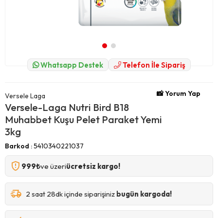
Whatsapp Destek
Telefon İle Sipariş
📸 Yorum Yap
Versele Laga
Versele-Laga Nutri Bird B18
Muhabbet Kuşu Pelet Paraket Yemi
3kg
Barkod
:
5410340221037
999₺
ve üzeri
ücretsiz kargo!
2 saat 28dk içinde siparişiniz
bugün kargoda!