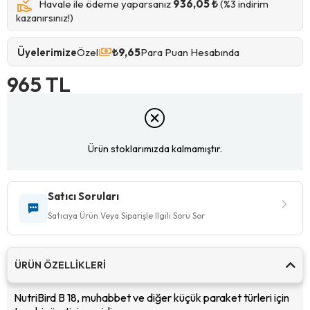
Havale ile ödeme yaparsanız
936,05 ₺
(%3 indirim
kazanırsınız!)
Üyelerimize
Özel
₺9,65
Para Puan Hesabında
965 TL
Ürün stoklarımızda kalmamıştır.
Satıcı Soruları
Satıcıya Ürün Veya Siparişle Ilgili Soru Sor
ÜRÜN ÖZELLIKLERI
NutriBird B 18, muhabbet ve diğer küçük paraket türleri için